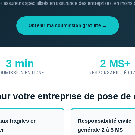
 assureurs spécialisés en assurance des entreprises, en moins 
Obtenir ma soumission gratuite →
3 min
2 M$+
OUMISSION EN LIGNE
RESPONSABILITÉ CIV
our votre entreprise de pose de
aux fragiles en
Responsabilité civile
er
générale 2 à 5 M$