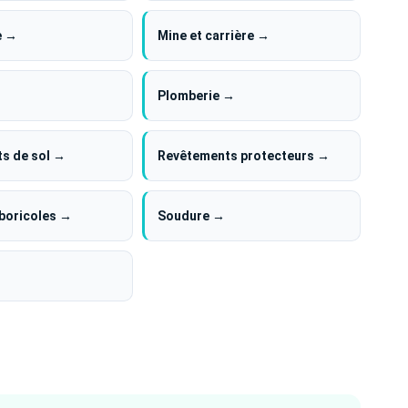
e →
Mine et carrière →
Plomberie →
s de sol →
Revêtements protecteurs →
rboricoles →
Soudure →