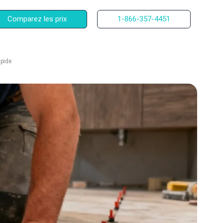
Comparez les prix
1-866-357-4451
apide