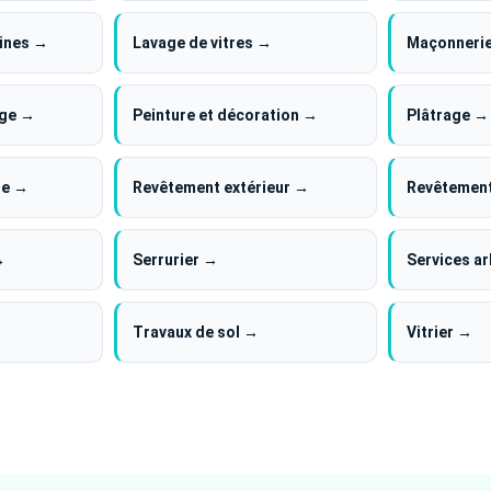
cines →
Lavage de vitres →
Maçonneri
age →
Peinture et décoration →
Plâtrage →
le →
Revêtement extérieur →
Revêtement
→
Serrurier →
Services a
Travaux de sol →
Vitrier →