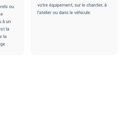
votre équipement, sur le chantier, à
rels ou
l’atelier ou dans le véhicule.
se
u à un
st la
r la
ge.