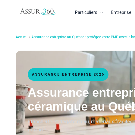
Aller
au
Particuliers
Entreprise
contenu
Accueil
Assurance entreprise au Québec : protégez votre PME avec le bo
ASSURANCE ENTREPRISE 2026
Assurance entrepr
céramique au Qué
Étanchéité et dégâts d’eau, matériaux fragile
gratuite.