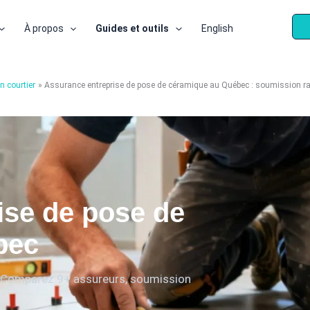
À propos
Guides et outils
English
n courtier
Assurance entreprise de pose de céramique au Québec : soumission r
ise de pose de
bec
s. Comparez 9+ assureurs, soumission