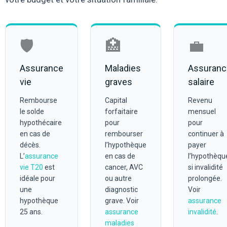
🛡️
🏥
💼
Assurance
Maladies
Assuranc
vie
graves
salaire
Rembourse
Capital
Revenu
le solde
forfaitaire
mensuel
hypothécaire
pour
pour
en cas de
rembourser
continuer à
décès.
l’hypothèque
payer
L’
assurance
en cas de
l’hypothèqu
vie T20
est
cancer, AVC
si invalidité
idéale pour
ou autre
prolongée.
une
diagnostic
Voir
hypothèque
grave. Voir
assurance
25 ans.
assurance
invalidité
.
maladies