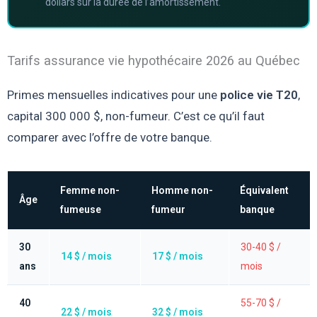
dollars sur la durée de l’amortissement.
Tarifs assurance vie hypothécaire 2026 au Québec
Primes mensuelles indicatives pour une
police vie T20
,
capital 300 000 $, non-fumeur. C’est ce qu’il faut
comparer avec l’offre de votre banque.
Femme non-
Homme non-
Équivalent
Âge
fumeuse
fumeur
banque
30
30-40 $ /
14 $ / mois
17 $ / mois
ans
mois
40
55-70 $ /
22 $ / mois
32 $ / mois