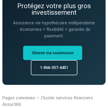
Protégez votre plus gros
investissement
Assurance vie hypothécaire indépendante
: économies + flexibilité + garantie de
paiement.
Obtenir ma soumission
1-866-357-4451
Pages connexes — Cluster services financiers
Assur360