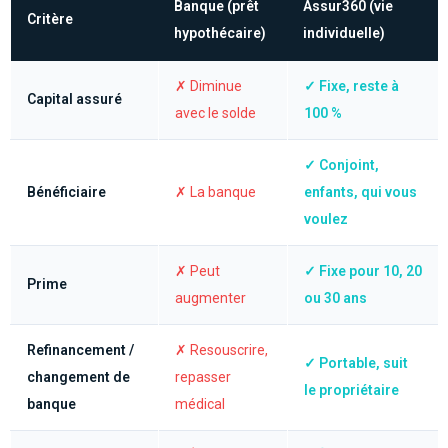
Banque (prêt
Assur360 (vie
Critère
hypothécaire)
individuelle)
✗ Diminue
✓ Fixe, reste à
Capital assuré
avec le solde
100 %
✓ Conjoint,
Bénéficiaire
✗ La banque
enfants, qui vous
voulez
✗ Peut
✓ Fixe pour 10, 20
Prime
augmenter
ou 30 ans
Refinancement /
✗ Resouscrire,
✓ Portable, suit
changement de
repasser
le propriétaire
banque
médical