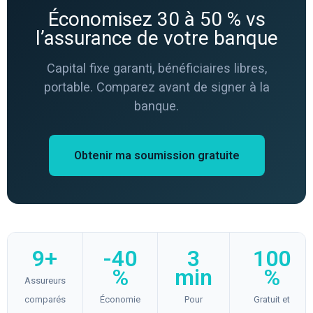
Économisez 30 à 50 % vs
l’assurance de votre banque
Capital fixe garanti, bénéficiaires libres,
portable. Comparez avant de signer à la
banque.
Obtenir ma soumission gratuite
9+
-40
3
100
%
min
%
Assureurs
comparés
Économie
Pour
Gratuit et