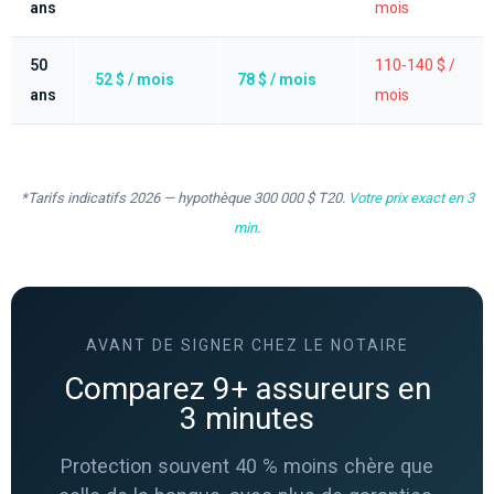
ans
mois
50
110-140 $ /
52 $ / mois
78 $ / mois
ans
mois
*Tarifs indicatifs 2026 — hypothèque 300 000 $ T20.
Votre prix exact en 3
min
.
AVANT DE SIGNER CHEZ LE NOTAIRE
Comparez 9+ assureurs en
3 minutes
Protection souvent 40 % moins chère que