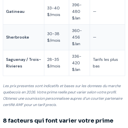
396-
33-40
Gatineau
480
—
$/mois
$/an
360-
30-38
Sherbrooke
456
—
$/mois
$/an
336-
Saguenay / Trois-
28-35
Tarifs les plus
420
Rivieres
$/mois
bas
$/an
Les prix presentes sont indicatifs et bases sur les donnees du marche
quebecois en 2026. Votre prime reelle peut varier selon votre profil.
Obtenez une soumission personnalisee aupres d’un courtier partenaire
certifié AMF pour un tarif precis.
8 facteurs qui font varier votre prime