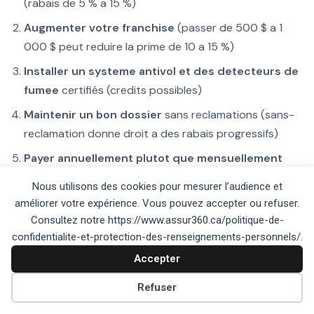
(rabais de 5 % a 15 %)
Augmenter votre franchise
(passer de 500 $ a 1
000 $ peut reduire la prime de 10 a 15 %)
Installer un systeme antivol et des detecteurs de
fumee
certifiés (credits possibles)
Maintenir un bon dossier
sans reclamations (sans-
reclamation donne droit a des rabais progressifs)
Payer annuellement plutot que mensuellement
(evite les frais de fractionnement)
Nous utilisons des cookies pour mesurer l’audience et
améliorer votre expérience. Vous pouvez accepter ou refuser.
Consultez notre https://www.assur360.ca/politique-de-
Nos ressources sur l’assurance
confidentialite-et-protection-des-renseignements-personnels/.
Accepter
habitation au Québec
Préférences des témoins
Refuser