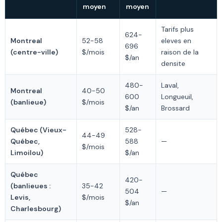
moyen
moyen
Tarifs plus
624-
Montreal
52-58
eleves en
696
(centre-ville)
$/mois
raison de la
$/an
densite
480-
Laval,
Montreal
40-50
600
Longueuil,
(banlieue)
$/mois
$/an
Brossard
Québec (Vieux-
528-
44-49
Québec,
588
—
$/mois
Limoilou)
$/an
Québec
420-
(banlieues :
35-42
504
—
Levis,
$/mois
$/an
Charlesbourg)