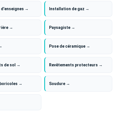
n d’enseignes →
Installation de gaz →
rière →
Paysagiste →
 →
Pose de céramique →
s de sol →
Revêtements protecteurs →
rboricoles →
Soudure →