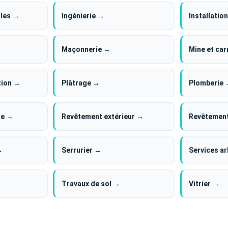
iles →
Ingénierie →
Installatio
Maçonnerie →
Mine et car
tion →
Plâtrage →
Plomberie
le →
Revêtement extérieur →
Revêtement
→
Serrurier →
Services a
Travaux de sol →
Vitrier →