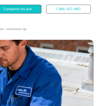
Comparez les prix
1-866-357-4451
ébec : soumission rap