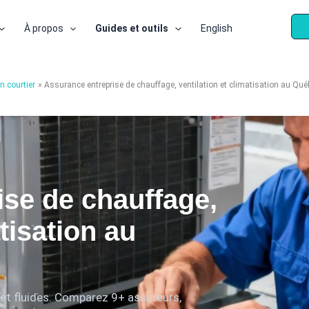
À propos
Guides et outils
English
n courtier
Assurance entreprise de chauffage, ventilation et climatisation au Qu
se de chauffage,
atisation au
 et fluides. Comparez 9+ assureurs,