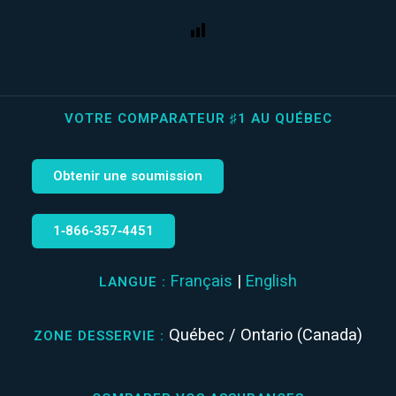
VOTRE COMPARATEUR ♯1 AU QUÉBEC
Obtenir une soumission
1‑866‑357‑4451
Français
|
English
LANGUE :
Québec / Ontario (Canada)
ZONE DESSERVIE :