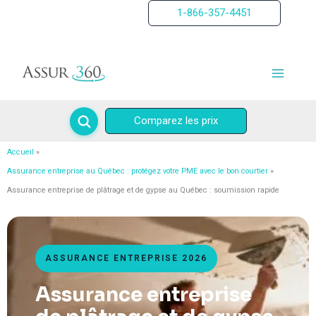
Aller
1-866-357-4451
au
contenu
Comparez les prix
Accueil
Assurance entreprise au Québec : protégez votre PME avec le bon courtier
Assurance entreprise de plâtrage et de gypse au Québec : soumission rapide
ASSURANCE ENTREPRISE 2026
Assurance entreprise