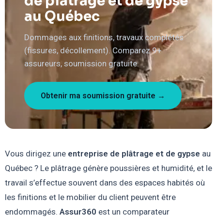
de plâtrage et de gypse
au Québec
Dommages aux finitions, travaux complétés
(fissures, décollement). Comparez 9+
assureurs, soumission gratuite.
Obtenir ma soumission gratuite →
Vous dirigez une
entreprise de plâtrage et de gypse
au
Québec ? Le plâtrage génère poussières et humidité, et le
travail s’effectue souvent dans des espaces habités où
les finitions et le mobilier du client peuvent être
endommagés.
Assur360
est un comparateur