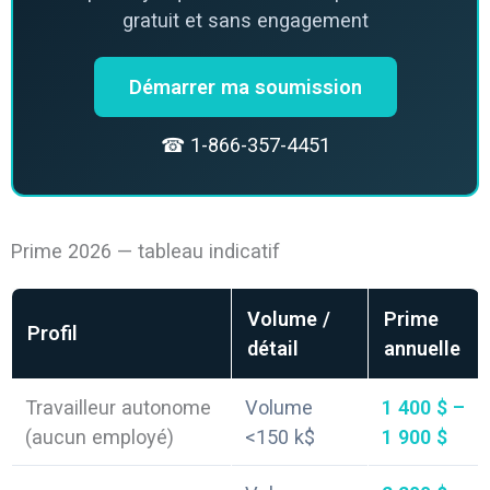
gratuit et sans engagement
Démarrer ma soumission
☎ 1-866-357-4451
Prime 2026 — tableau indicatif
Volume /
Prime
Profil
détail
annuelle
Travailleur autonome
Volume
1 400 $ –
(aucun employé)
<150 k$
1 900 $