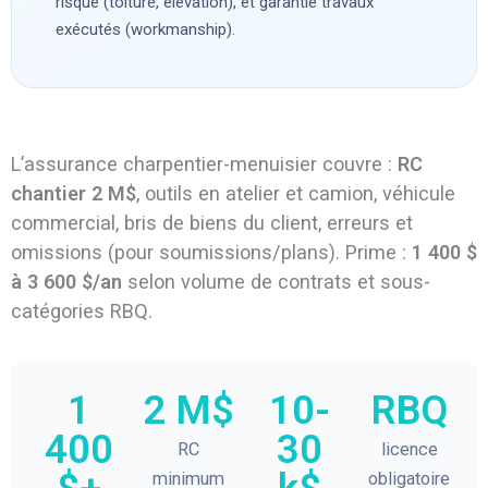
risque (toiture, élévation), et garantie travaux
exécutés (workmanship).
L’assurance charpentier-menuisier couvre :
RC
chantier 2 M$
, outils en atelier et camion, véhicule
commercial, bris de biens du client, erreurs et
omissions (pour soumissions/plans). Prime :
1 400 $
à 3 600 $/an
selon volume de contrats et sous-
catégories RBQ.
1
2 M$
10-
RBQ
400
30
RC
licence
minimum
obligatoire