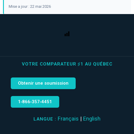
Mise a jour : 22 mai 2026
VOTRE COMPARATEUR ♯1 AU QUÉBEC
Obtenir une soumission
1‑866‑357‑4451
Français
|
English
LANGUE :