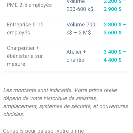
Volume
2 200 $ –
PME 2-5 employés
200-600 k$
2 900 $
Entreprise 6-15
Volume 700
2 800 $ –
employés
k$ – 2 M$
3 600 $
Charpentier +
Atelier +
3 400 $ –
ébénisterie sur
chantier
4 400 $
mesure
Les montants sont indicatifs. Votre prime réelle
dépend de votre historique de sinistres,
emplacement, systèmes de sécurité, et couvertures
choisies.
Conseils pour baisser votre prime