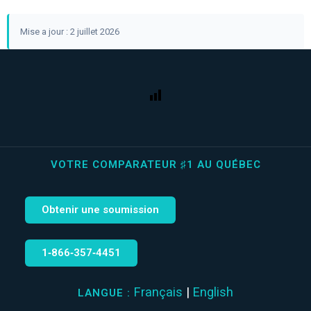
Mise a jour : 2 juillet 2026
VOTRE COMPARATEUR ♯1 AU QUÉBEC
Obtenir une soumission
1‑866‑357‑4451
Français
|
English
LANGUE :