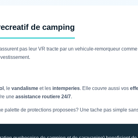
ecreatif de camping
assurent pas leur VR tracte par un vehicule-remorqueur comme n
nvestissement.
ol
, le
vandalisme
et les
intemperies
. Elle couvre aussi vos
eff
fre une
assistance routiere 24/7
.
e palette de protections proposees? Une tache pas simple sans l’
ion quebecoise de camping et de caravaning) beneficient de j