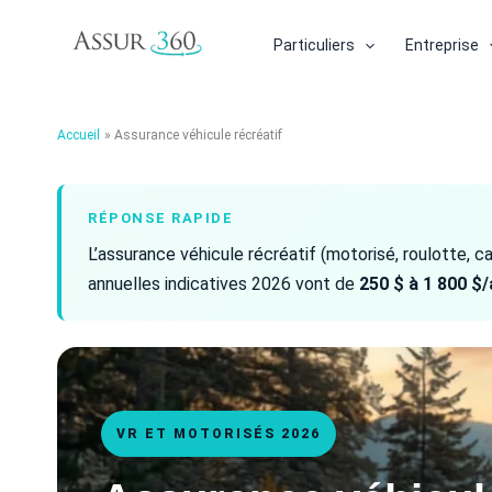
Aller
au
Particuliers
Entreprise
contenu
Accueil
Assurance véhicule récréatif
RÉPONSE RAPIDE
L’assurance véhicule récréatif (motorisé, roulotte, 
annuelles indicatives 2026 vont de
250 $ à 1 800 $/
VR ET MOTORISÉS 2026