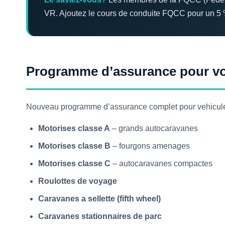
VR. Ajoutez le cours de conduite FQCC pour un 5
Programme d’assurance pour vot
Nouveau programme d’assurance complet pour vehicule r
Motorises classe A
– grands autocaravanes
Motorises classe B
– fourgons amenages
Motorises classe C
– autocaravanes compactes
Roulottes de voyage
Caravanes a sellette (fifth wheel)
Caravanes stationnaires de parc