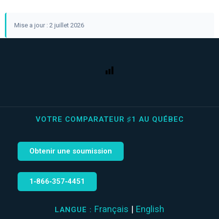
Mise a jour : 2 juillet 2026
VOTRE COMPARATEUR ♯1 AU QUÉBEC
Obtenir une soumission
1‑866‑357‑4451
Français
|
English
LANGUE :