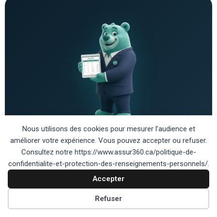
Nous utilisons des cookies pour mesurer l’audience et
Protegez votre VR au
améliorer votre expérience. Vous pouvez accepter ou refuser.
Consultez notre https://www.assur360.ca/politique-de-
meilleur prix
confidentialite-et-protection-des-renseignements-personnels/.
Accepter
Les courtiers de nos cabinets partenaires certifies
AMF comparent plusieurs assureurs pour vous
Préférences des témoins
Refuser
trouver la meilleure couverture pour votre vehicule