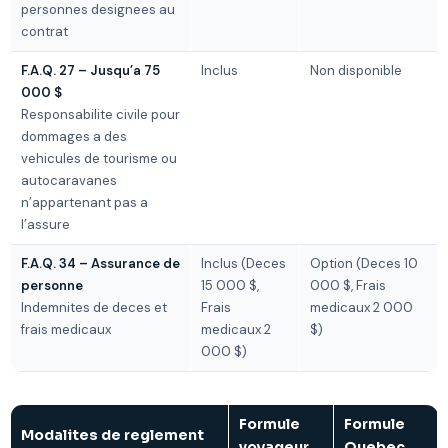
personnes designees au
contrat
F.A.Q. 27 – Jusqu’a 75
Inclus
Non disponible
000 $
Responsabilite civile pour
dommages a des
vehicules de tourisme ou
autocaravanes
n’appartenant pas a
l’assure
F.A.Q. 34 – Assurance de
Inclus (Deces
Option (Deces 10
personne
15 000 $,
000 $, Frais
Indemnites de deces et
Frais
medicaux 2 000
frais medicaux
medicaux 2
$)
000 $)
Formule
Formule
Modalites de reglement
voyageur
Quebec