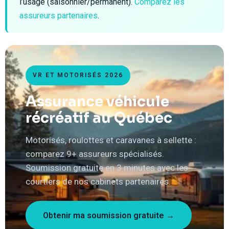
l’usage (saisonnier/permanent).
Comparez les
assureurs partenaires
.
VR ET MOTORISÉS 2026
Assurance véhicule
récréatif au Québec
Motorisés, roulottes et caravanes à sellette :
comparez 9+ assureurs spécialisés.
Soumission gratuite en 3 minutes avec les
courtiers de nos cabinets partenaires.
Obtenir ma soumission gratuite →