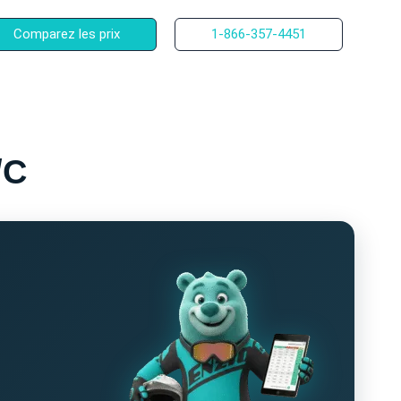
Comparez les prix
1-866-357-4451
/C