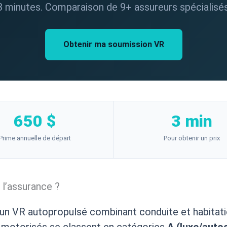
3 minutes. Comparaison de 9+ assureurs spécialisés 
Obtenir ma soumission VR
650 $
3 min
Prime annuelle de départ
Pour obtenir un prix
 l’assurance ?
un VR autopropulsé combinant conduite et habitati
es motorisés se classent en catégories
A (luxe/auto