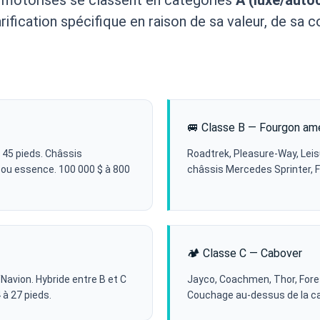
rification spécifique en raison de sa valeur, de sa 
🚐 Classe B — Fourgon a
 45 pieds. Châssis
Roadtrek, Pleasure-Way, Leis
 ou essence. 100 000 $ à 800
châssis Mercedes Sprinter, Fo
🏕️ Classe C — Cabover
avion. Hybride entre B et C
Jayco, Coachmen, Thor, Fores
 à 27 pieds.
Couchage au-dessus de la cab