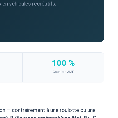
en véhicules récréatifs.
100 %
Courtiers AMF
on — contrairement à une roulotte ou une
car)
,
B (fourgon aménagé/van life)
,
B+
,
C