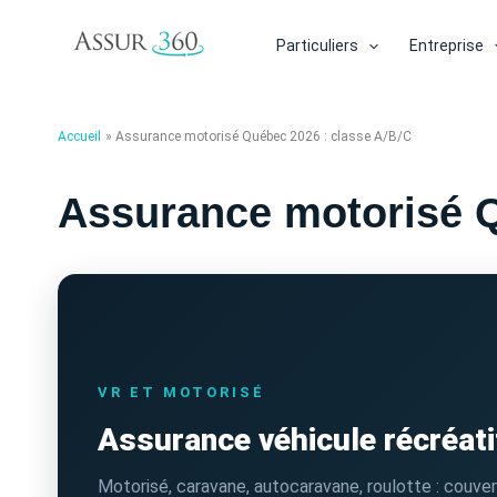
Aller
au
Particuliers
Entreprise
contenu
Accueil
Assurance motorisé Québec 2026 : classe A/B/C
Assurance motorisé Q
VR ET MOTORISÉ
Assurance véhicule récréati
Motorisé, caravane, autocaravane, roulotte : couver