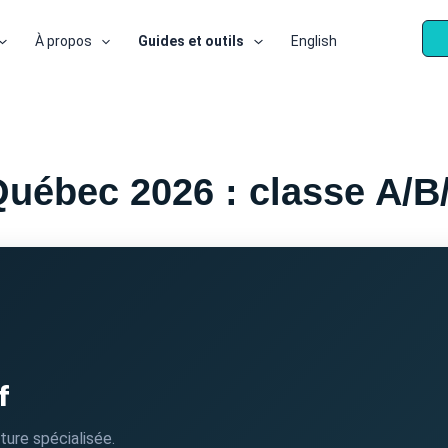
À propos
Guides et outils
English
uébec 2026 : classe A/B
f
ture spécialisée.