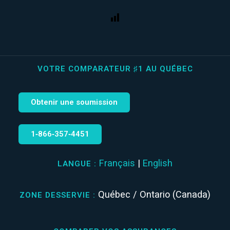
VOTRE COMPARATEUR ♯1 AU QUÉBEC
Obtenir une soumission
1‑866‑357‑4451
Français
|
English
LANGUE :
Québec / Ontario (Canada)
ZONE DESSERVIE :