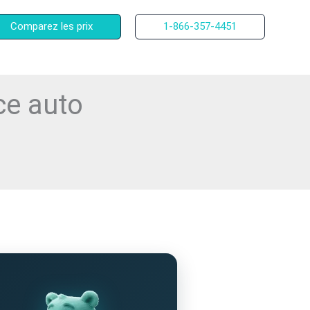
Comparez les prix
1-866-357-4451
ce auto