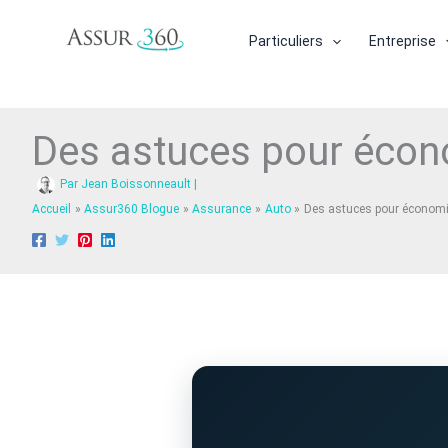
Aller
au
Particuliers
Entreprise
contenu
Des astuces pour écon
Par
Jean Boissonneault
|
Accueil
Assur360 Blogue
Assurance
Auto
Des astuces pour économi