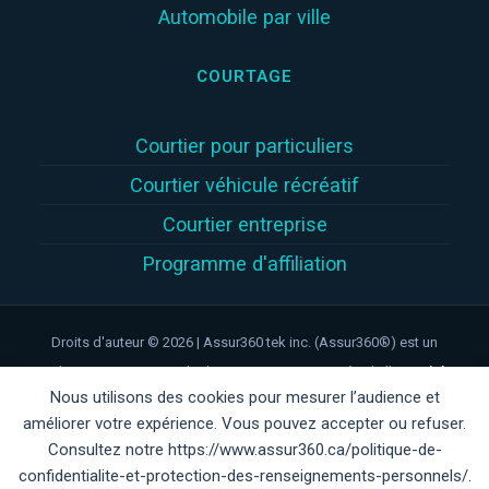
Automobile par ville
COURTAGE
Courtier pour particuliers
Courtier véhicule récréatif
Courtier entreprise
Programme d'affiliation
Droits d'auteur © 2026 | Assur360 tek inc. (Assur360®) est un
cabinet en assurance de dommages inscrit auprès de l'
Autorité
Nous utilisons des cookies pour mesurer l’audience et
des marchés financiers
(
AMF
)
au Québec, numéro de client
améliorer votre expérience. Vous pouvez accepter ou refuser.
AMF : 3003429353 | Assur360® est une marque déposée au
Consultez notre https://www.assur360.ca/politique-de-
Canada. Tous droits réservés.
confidentialite-et-protection-des-renseignements-personnels/.