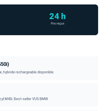
24 h
Prix reçus
550i)
e, hybride rechargeable disponible.
cyl M40i. Best-seller VUS BMW.