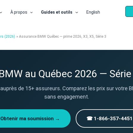
À propos
Guides et outils
English
rs (2026)
Assurance BMW Québec — prime 2026, X3, X5, Série 3
BMW au Québec 2026 — Série 3,
auprès de 15+ assureurs. Comparez les prix sur votre B
sans engagement.
Obtenir ma soumission →
☎ 1-866-357-4451