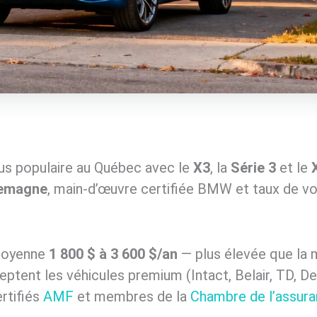
s populaire au Québec avec le
X3
, la
Série 3
et le
lemagne
, main-d’œuvre certifiée BMW et taux de vol
moyenne
1 800 $ à 3 600 $/an
— plus élevée que la 
tent les véhicules premium (Intact, Belair, TD, De
rtifiés
AMF
et membres de la
Chambre de l’assur