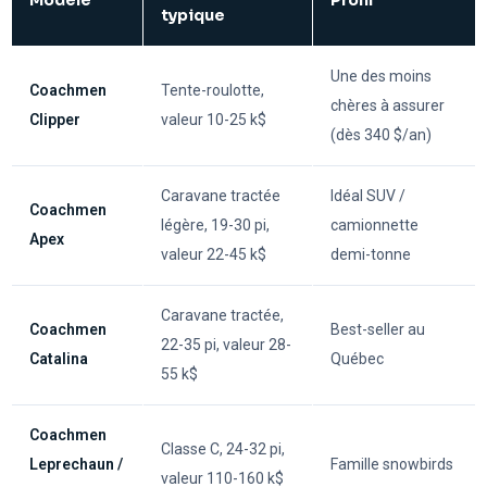
Modèle
Profil
typique
Une des moins
Coachmen
Tente-roulotte,
chères à assurer
Clipper
valeur 10-25 k$
(dès 340 $/an)
Caravane tractée
Idéal SUV /
Coachmen
légère, 19-30 pi,
camionnette
Apex
valeur 22-45 k$
demi-tonne
Caravane tractée,
Coachmen
Best-seller au
22-35 pi, valeur 28-
Catalina
Québec
55 k$
Coachmen
Classe C, 24-32 pi,
Leprechaun /
Famille snowbirds
valeur 110-160 k$