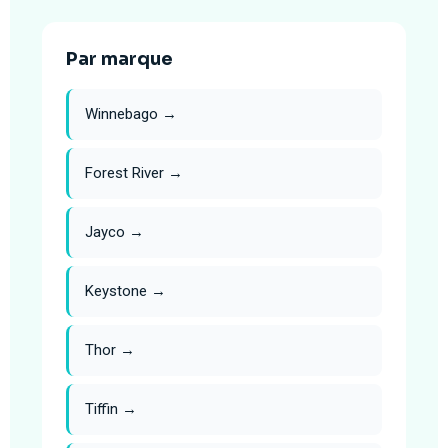
Par marque
Winnebago →
Forest River →
Jayco →
Keystone →
Thor →
Tiffin →