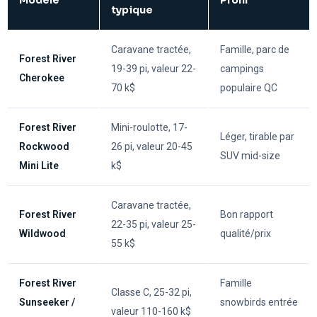
Modèle
Profil
typique
Caravane tractée,
Famille, parc de
Forest River
19-39 pi, valeur 22-
campings
Cherokee
70 k$
populaire QC
Forest River
Mini-roulotte, 17-
Léger, tirable par
Rockwood
26 pi, valeur 20-45
SUV mid-size
Mini Lite
k$
Caravane tractée,
Forest River
Bon rapport
22-35 pi, valeur 25-
Wildwood
qualité/prix
55 k$
Forest River
Famille
Classe C, 25-32 pi,
Sunseeker /
snowbirds entrée
valeur 110-160 k$