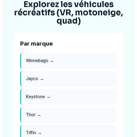
Explorez les véhicules
récréatifs (VR, motoneige,
quad)
Par marque
Winnebago →
Jayco →
Keystone →
Thor →
Tiffin →