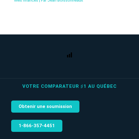
Mes finances
| Par
Jean Boissonneault
VOTRE COMPARATEUR ♯1 AU QUÉBEC
Obtenir une soumission
1‑866‑357‑4451