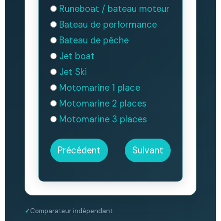
Runeboat / bateau moteur
Bateau de performance
Bateau de pêche
Jet boat
Jet Ski
Motomarine 1 place
Motomarine 2 places
Motomarine 3 places
Précédent
Suivant
Comparateur indépendant