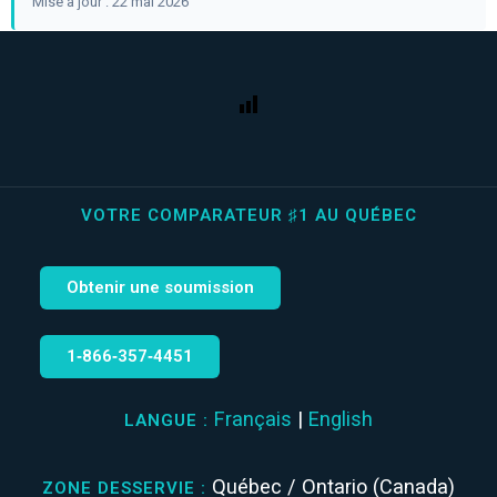
Mise a jour : 22 mai 2026
VOTRE COMPARATEUR ♯1 AU QUÉBEC
Obtenir une soumission
1‑866‑357‑4451
Français
|
English
LANGUE :
Québec / Ontario (Canada)
ZONE DESSERVIE :