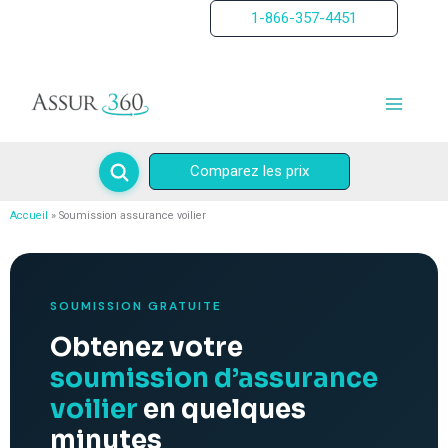
Aller
1-866-357-4451
au
contenu
Comparez les prix
Accueil
Soumission assurance voilier
SOUMISSION GRATUITE
Obtenez votre
soumission d’assurance
voilier
en quelques
minutes