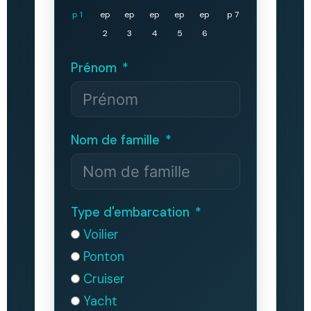
p 1
ep
ep
ep
ep
ep
p 7
2
3
4
5
6
Prénom
Nom de famille
Type d'embarcation
Voilier
Ponton
Cruiser
Yacht