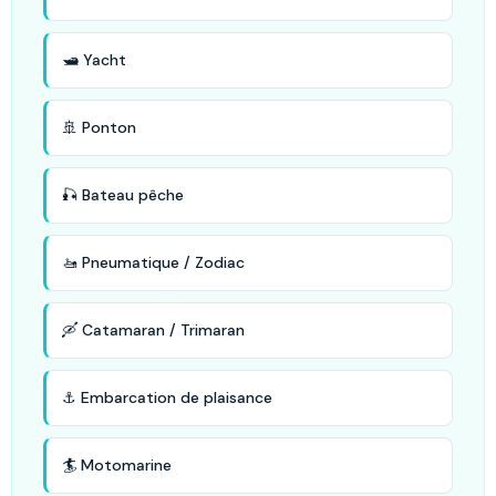
🛥️ Yacht
🚢 Ponton
🎣 Bateau pêche
🚤 Pneumatique / Zodiac
🛶 Catamaran / Trimaran
⚓ Embarcation de plaisance
🏄 Motomarine