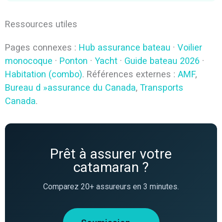
Ressources utiles
Pages connexes :
Hub assurance bateau
·
Voilier
monocoque
·
Ponton
·
Yacht
·
Guide bateau 2026
·
Habitation (combo)
. Références externes :
AMF
,
Bureau d »assurance du Canada
,
Transports
Canada
.
Prêt à assurer votre
catamaran ?
Comparez 20+ assureurs en 3 minutes.