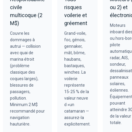
civile
risques
ou 2) et
multicoque (2
voilerie et
électroni
M$)
gréement
Moteurs
inboard die
Couvre les
Grand-voile,
ou hors-bor
dommages à
foc, génois,
pilote
autrui — collision
gennaker,
automatiqu
avec quai de
mât, bôme,
radar, AIS,
marina étroit
haubans,
sondeur,
(problème
bastaques,
dessalinisat
classique des
winches. La
panneaux
coques larges),
voilerie
solaires,
blessures de
représente
éoliennes.
passagers,
15-25 % de la
Équipemen
pollution.
valeur neuve
pouvant
Minimum 2 M$
d »un
atteindre 3
recommandé pour
catamaran —
de la valeur
navigation
assurez-la
totale.
hauturière.
explicitement.