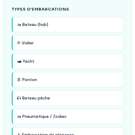
TYPES D'EMBARCATIONS
🚤 Bateau (hub)
⛵ Voilier
🛥️ Yacht
🚢 Ponton
🎣 Bateau pêche
🚤 Pneumatique / Zodiac
⚓ Embarcation de plaisance