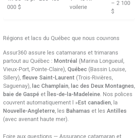
– 2 100
000 $
voilerie
$
Régions et lacs du Québec que nous couvrons
Assur360 assure les catamarans et trimarans
partout au Québec :
Montréal
(Marina Longueuil,
Vieux-Port, Pointe-Claire),
Québec
(Bassin Louise,
Sillery),
fleuve Saint-Laurent
(Trois-Rivières,
Saguenay),
lac Champlain
,
lac des Deux Montagnes
,
baie de Gaspé
et
Îles-de-la-Madeleine
. Nos polices
couvrent automatiquement l »
Est canadien
, la
Nouvelle-Angleterre
, les
Bahamas
et les
Antilles
(avec avenant haute mer).
Foire aux questions — Assurance catamaran et