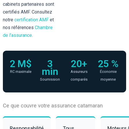
cabinets partenaires sont
certifiés AMF. Consultez
notre
certification AMF
et
nos références
Chambre
de l’assurance
.
2 M$
3
20+
25 %
min
RC maximale
Assureurs
Économie
Soumission
comparés
moyenne
Ce que couvre votre assurance catamaran
Responsabilité
Tous
Moteurs 