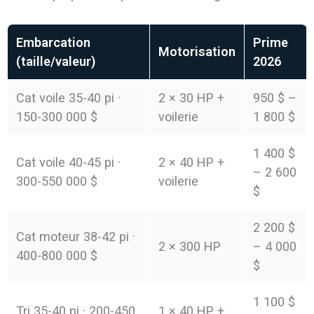
Embarcation
Prime
Motorisation
(taille/valeur)
2026
Cat voile 35-40 pi ·
2 × 30 HP +
950 $ –
150-300 000 $
voilerie
1 800 $
1 400 $
Cat voile 40-45 pi ·
2 × 40 HP +
– 2 600
300-550 000 $
voilerie
$
2 200 $
Cat moteur 38-42 pi ·
2 × 300 HP
– 4 000
400-800 000 $
$
1 100 $
Tri 35-40 pi · 200-450
1 × 40 HP +