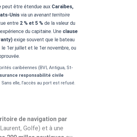
e
peut être étendue aux
Caraïbes,
ats-Unis
via un
avenant territoire
itue entre
2 % et 5 %
de la valeur du
 l’expérience du capitaine. Une
clause
anty)
exige souvent que le bateau
 le 1er juillet et le 1er novembre, ou
pprouvée.
orités caribéennes (BVI, Antigua, St-
surance responsabilité civile
. Sans elle, l’accès au port est refusé.
ritoire de navigation par
Laurent, Golfe) et à une