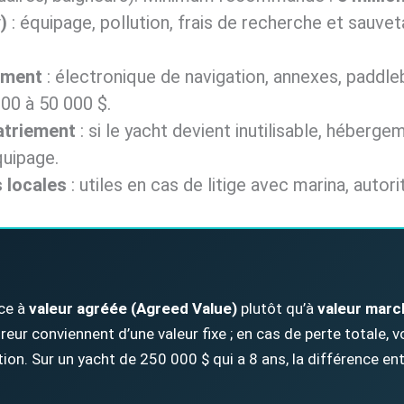
)
: équipage, pollution, frais de recherche et sauve
ement
: électronique de navigation, annexes, paddl
000 à 50 000 $.
atriement
: si le yacht devient inutilisable, héberge
quipage.
s locales
: utiles en cas de litige avec marina, autori
ice à
valeur agréée (Agreed Value)
plutôt qu’à
valeur marc
sureur conviennent d’une valeur fixe ; en cas de perte totale
ion. Sur un yacht de 250 000 $ qui a 8 ans, la différence en