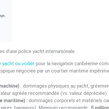
age,
D
es d’une police yacht internationale
 yacht ou voilier
pour la navigation caribéenne com
e typique négociée par un courtier maritime expérime
 machine)
: dommages physiques au yacht, gréement
Valeur agréée recommandée (vs. valeur dépréciée).
ile maritime)
: dommages corporels et matériels cau
tuaires, baigneurs). Minimum recommandé :
5 millio