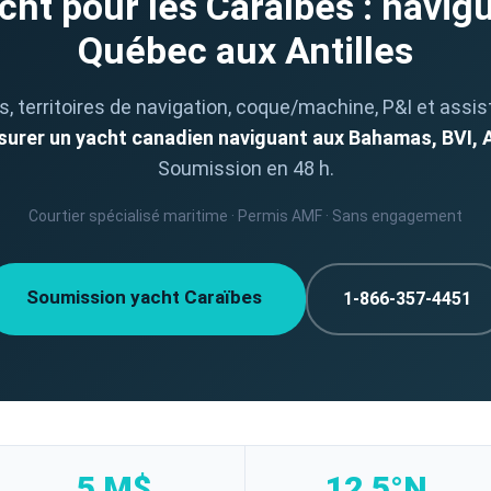
ht pour les Caraïbes : navig
Québec aux Antilles
, territoires de navigation, coque/machine, P&I et assi
ssurer un yacht canadien naviguant aux Bahamas, BVI, An
Soumission en 48 h.
Courtier spécialisé maritime · Permis AMF · Sans engagement
Soumission yacht Caraïbes
1-866-357-4451
5 M$
12,5°N