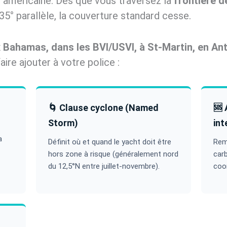
t américaine. Dès que vous traversez la
frontière d
5° parallèle, la couverture standard cesse.
x Bahamas, dans les BVI/USVI, à St-Martin, en An
re ajouter à votre police :
🌀 Clause cyclone (Named
🆘 
Storm)
int
a
Définit où et quand le yacht doit être
Rem
hors zone à risque (généralement nord
carb
du 12,5°N entre juillet-novembre).
coo