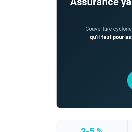
Assurance yac
Couverture cyclones
qu’il faut pour a
2-5 %