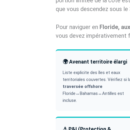
portion limitée de la côte es
que vous descendez sous le 3
Pour naviguer en
Floride, au
vous devez impérativement fai
🌍 Avenant territoire élargi
Liste explicite des îles et eaux
territoriales couvertes. Vérifiez si l
traversée offshore
Floride↔Bahamas↔Antilles est
incluse.
⚓ P&I (Protection &