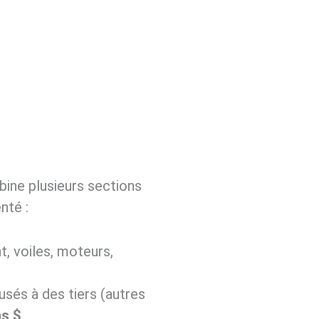
bine plusieurs sections
nté :
, voiles, moteurs,
sés à des tiers (autres
ns $
.