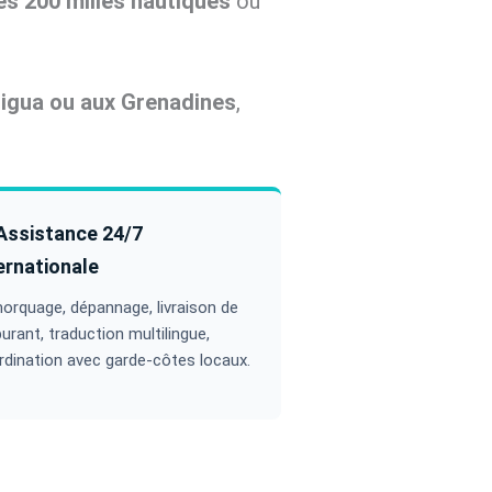
es 200 milles nautiques
ou
tigua ou aux Grenadines
,
Assistance 24/7
ernationale
orquage, dépannage, livraison de
urant, traduction multilingue,
rdination avec garde-côtes locaux.