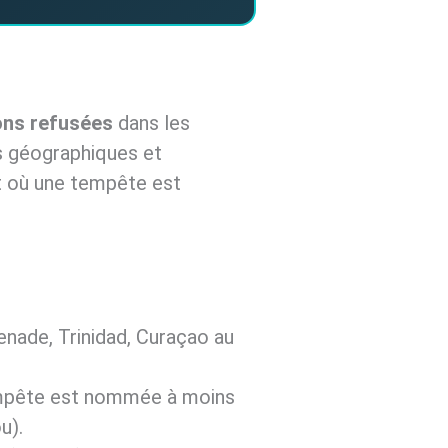
ons refusées
dans les
s géographiques et
nt où une tempête est
renade, Trinidad, Curaçao au
 tempête est nommée à moins
u).