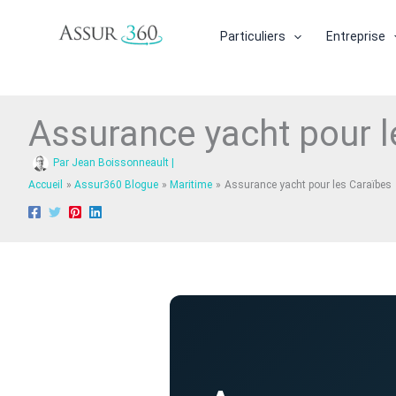
Aller
au
Particuliers
Entreprise
contenu
Assurance yacht pour l
Par
Jean Boissonneault
|
Accueil
Assur360 Blogue
Maritime
Assurance yacht pour les Caraïbes