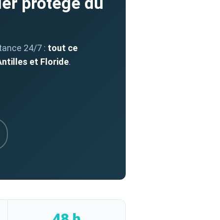
uer protégé du
stance 24/7 :
tout ce
tilles et Floride
.
48 h