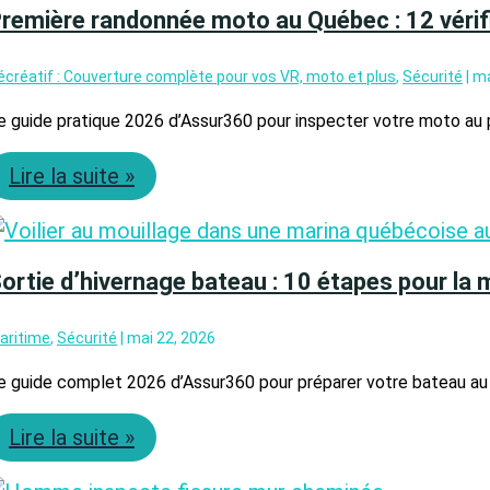
remière randonnée moto au Québec : 12 vérifi
écréatif : Couverture complète pour vos VR, moto et plus
,
Sécurité
|
ma
e guide pratique 2026 d’Assur360 pour inspecter votre moto au pr
Première
Lire la suite »
randonnée
moto
au
Québec
:
ortie d’hivernage bateau : 10 étapes pour la 
12
vérifications
aritime
,
Sécurité
|
mai 22, 2026
avant
de
e guide complet 2026 d’Assur360 pour préparer votre bateau au 
prendre
la
Sortie
route
Lire la suite »
d’hivernage
en
bateau
2026