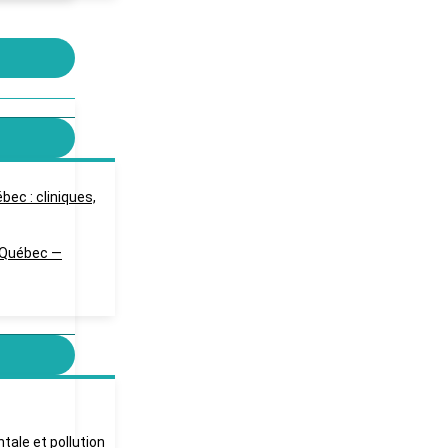
ec : cliniques,
u Québec —
ale et pollution