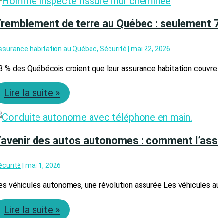
:
10
étapes
remblement de terre au Québec : seulement 
pour
la
ssurance habitation au Québec
,
Sécurité
|
mai 22, 2026
mise
à
8 % des Québécois croient que leur assurance habitation couvre 
l’eau
au
Tremblement
Québec
Lire la suite »
de
en
terre
2026
au
Québec
:
’avenir des autos autonomes : comment l’as
seulement
7
écurité
|
mai 1, 2026
%
des
es véhicules autonomes, une révolution assurée Les véhicules au
gens
sont
L’avenir
protégés
Lire la suite »
des