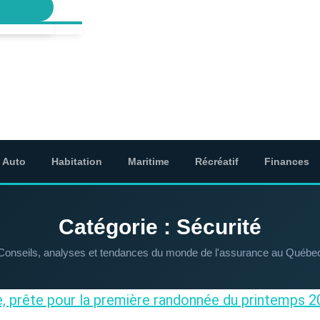
Auto
Habitation
Maritime
Récréatif
Finances
Catégorie : Sécurité
Conseils, analyses et tendances du monde de l'assurance au Québe