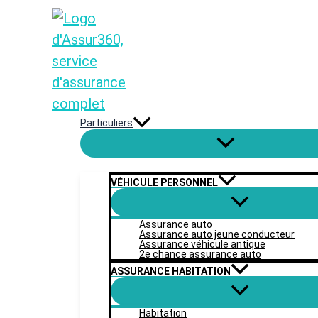
Aller
au
contenu
Particuliers
VÉHICULE PERSONNEL
Assurance auto
Assurance auto jeune conducteur
Assurance véhicule antique
2e chance assurance auto
ASSURANCE HABITATION
Habitation