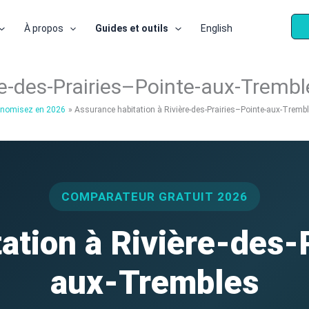
À propos
Guides et outils
English
re-des-Prairies–Pointe-aux-Trembl
conomisez en 2026
Assurance habitation à Rivière-des-Prairies–Pointe-aux-Tremb
COMPARATEUR GRATUIT 2026
ation à Rivière-des-
aux-Trembles