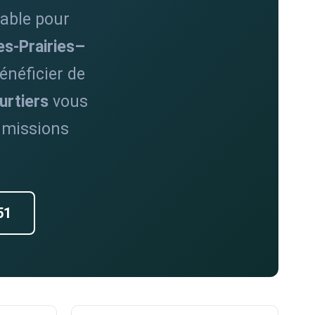
sable pour
es-Prairies–
énéficier de
urtiers
vous
umissions
51