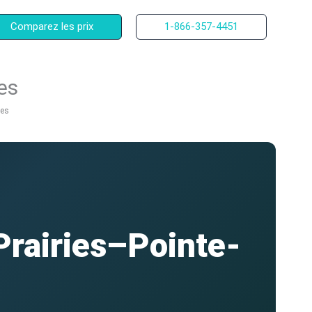
Comparez les prix
1-866-357-4451
es
les
Prairies–Pointe-