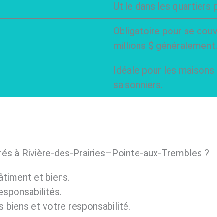
Utile dans les quartiers p
Obligatoire pour se couv
millions $ généralement.
Idéale pour les maisons
saisonniers.
és à Rivière-des-Prairies–Pointe-aux-Trembles ?
timent et biens.
esponsabilités.
 biens et votre responsabilité.