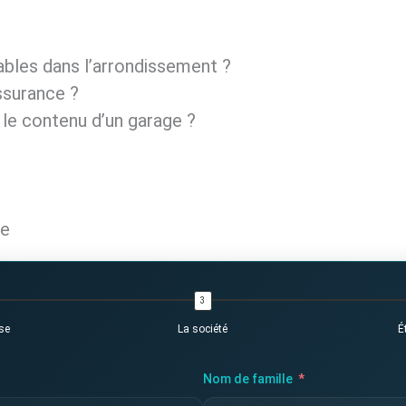
bles dans l’arrondissement ?
ssurance ?
 le contenu d’un garage ?
te
se
La société
É
Nom de famille