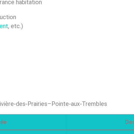
urance habitation
uction
ent
, etc.)
vière-des-Prairies–Pointe-aux-Trembles
dée
Des