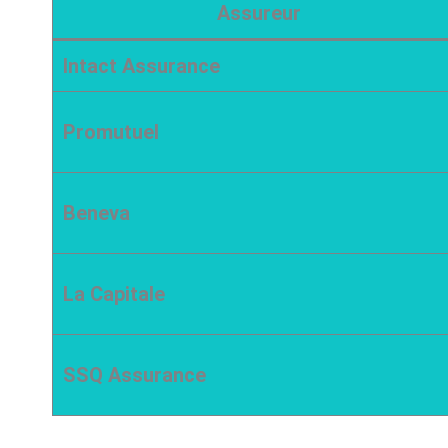
Assureur
Intact Assurance
Promutuel
Beneva
La Capitale
SSQ Assurance