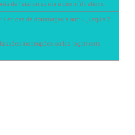
rès de l’eau ou sujets à des infiltrations.
rir en cas de dommages à autrui, jusqu’à 2
 laissées inoccupées ou les logements