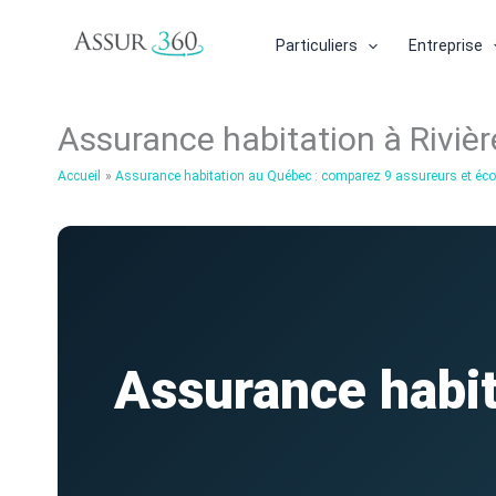
Aller
au
Particuliers
Entreprise
contenu
Assurance habitation à Riviè
Accueil
Assurance habitation au Québec : comparez 9 assureurs et é
Assurance habit