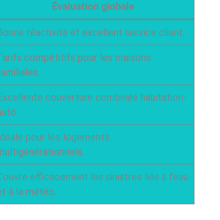
Évaluation globale
Bonne réactivité et excellent service client.
Tarifs compétitifs pour les maisons
familiales.
Excellente couverture combinée habitation-
auto.
Idéale pour les logements
multigénérationnels.
Couvre efficacement les sinistres liés à l’eau
et à la météo.