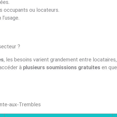
sées.
es occupants ou locateurs.
 l’usage.
secteur ?
es
, les besoins varient grandement entre locataires, 
t accéder à
plusieurs soumissions gratuites
en quel
inte-aux-Trembles