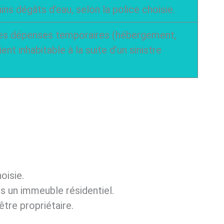
ains dégâts d’eau, selon la police choisie.
nes dépenses temporaires (hébergement,
ient inhabitable à la suite d’un sinistre
oisie.
ns un immeuble résidentiel.
être propriétaire.