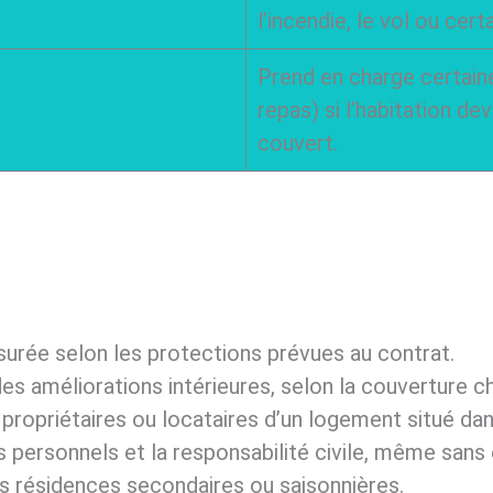
l’incendie, le vol ou cert
Prend en charge certai
repas) si l’habitation dev
couvert.
ssurée selon les protections prévues au contrat.
es améliorations intérieures, selon la couverture ch
 propriétaires ou locataires d’un logement situé da
s personnels et la responsabilité civile, même sans 
es résidences secondaires ou saisonnières.