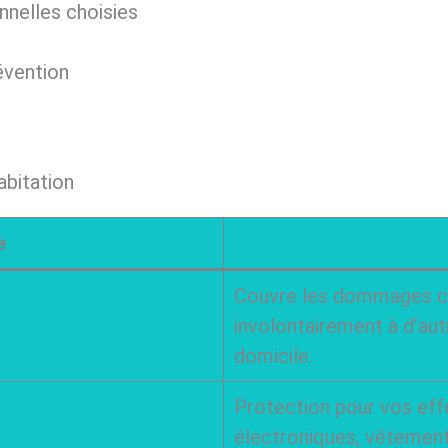
nnelles choisies
évention
abitation
e
Couvre les dommages co
involontairement à d’aut
domicile.
Protection pour vos eff
électroniques, vêtement