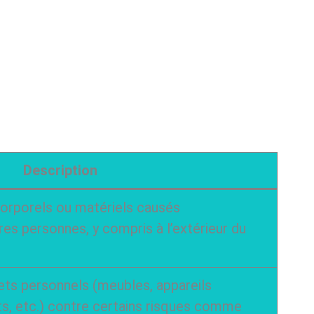
Description
rporels ou matériels causés
res personnes, y compris à l’extérieur du
ets personnels (meubles, appareils
s, etc.) contre certains risques comme