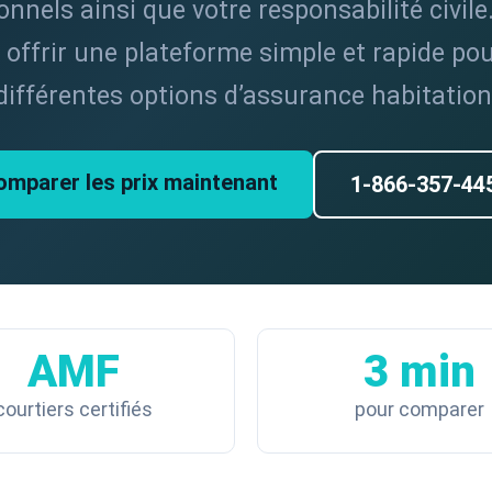
nnels ainsi que votre responsabilité civile
 offrir une plateforme simple et rapide po
différentes options d’assurance habitation
omparer les prix maintenant
1-866-357-44
AMF
3 min
courtiers certifiés
pour comparer