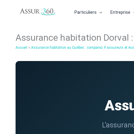
Aller
au
Particuliers
Entreprise
contenu
Assurance habitation Dorval 
Accueil
Assurance habitation au Québec : comparez 9 assureurs et é
Assu
L’assuranc