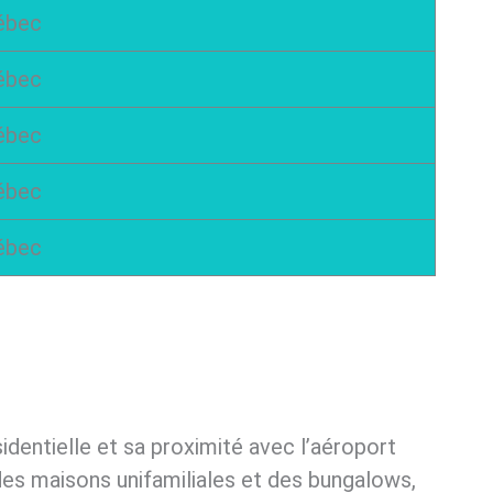
uébec
uébec
uébec
uébec
uébec
identielle et sa proximité avec l’aéroport
 des maisons unifamiliales et des bungalows,