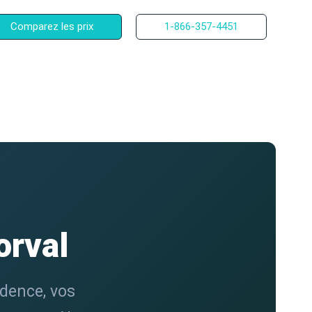
Comparez les prix
1-866-357-4451
orval
idence, vos