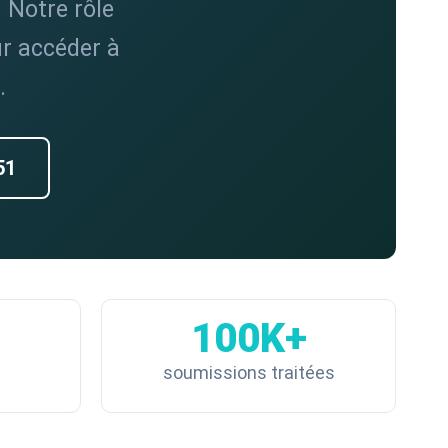
. Notre rôle
ur accéder à
.
51
100K+
soumissions traitées