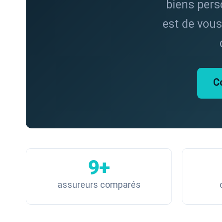
biens perso
est de vous
C
9+
assureurs comparés