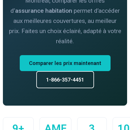
Montréal, comparer les offres
d’
assurance habitation
permet d’accéder
aux meilleures couvertures, au meilleur
prix. Faites un choix éclairé, adapté à votre
réalité.
Comparer les prix maintenant
1-866-357-4451
9+
AMF
3
10