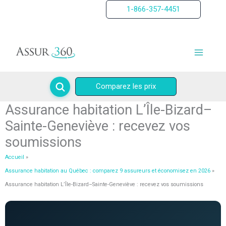
Aller
1-866-357-4451
au
contenu
Comparez les prix
Assurance habitation L’Île-Bizard–
Sainte-Geneviève : recevez vos
soumissions
Accueil
Assurance habitation au Québec : comparez 9 assureurs et économisez en 2026
Assurance habitation L’Île-Bizard–Sainte-Geneviève : recevez vos soumissions