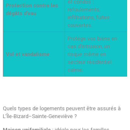
et condos :
Protection contre les
refoulements,
dégâts d’eau
infiltrations, fuites
couvertes.
Protège vos biens en
cas d’intrusion, un
Vol et vandalisme
risque même en
secteur résidentiel
calme.
Quels types de logements peuvent être assurés à
L’Île-Bizard–Sainte-Geneviève ?
Maison unifamiliale
: idéale pour les familles,