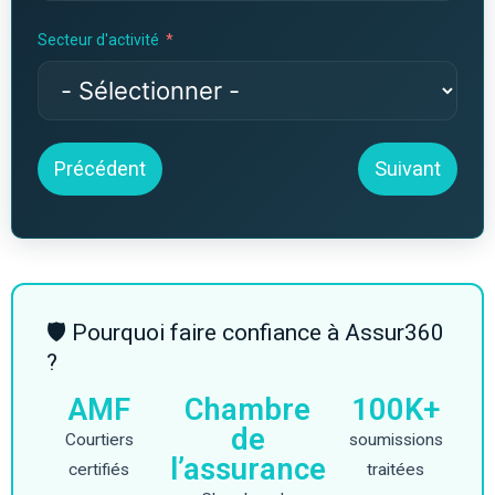
Secteur d'activité
Précédent
Suivant
🛡 Pourquoi faire confiance à Assur360
?
AMF
Chambre
100K+
de
Courtiers
soumissions
l’assurance
certifiés
traitées