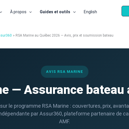
À propos
Guides et outils
English
ssur360
RSA Marine au Québec 2026 — Avis, prix et soumission bateau
AVIS RSA MARINE
e — Assurance bateau
 sur le programme RSA Marine : couvertures, prix, avantag
dépendante par Assur360, plateforme partenaire de cab
AMF.