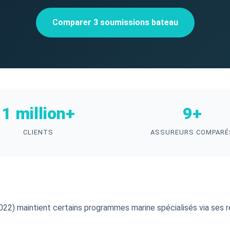
Comparer 3 soumissions bateau
1 million+
9+
CLIENTS
ASSUREURS COMPARÉ
022) maintient certains programmes marine spécialisés via ses r