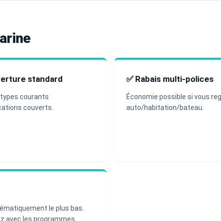
arine
erture standard
✅ Rabais multi-polices
 types courants
Économie possible si vous re
ations couverts.
auto/habitation/bateau.
f
ématiquement le plus bas.
z avec les programmes