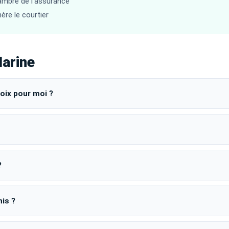
hambre de l’assurance
ère le courtier
arine
oix pour moi ?
?
nis ?