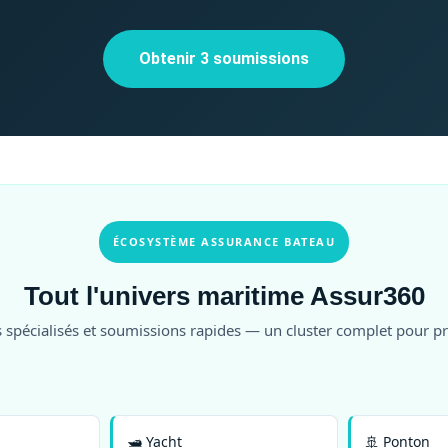
Obtenir 3 soumissions
ÉCOSYSTÈME ASSURANCE BATEAU
Tout l'univers maritime Assur360
 spécialisés et soumissions rapides — un cluster complet pour p
🛥️ Yacht
🚢 Ponton