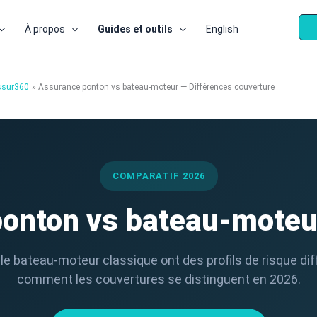
À propos
Guides et outils
English
ssur360
Assurance ponton vs bateau-moteur — Différences couverture
COMPARATIF 2026
onton vs bateau-moteu
le bateau-moteur classique ont des profils de risque dif
comment les couvertures se distinguent en 2026.