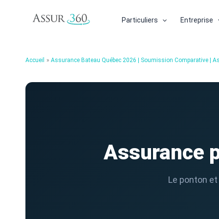
Aller
au
Particuliers
Entreprise
contenu
Accueil
Assurance Bateau Québec 2026 | Soumission Comparative | A
Assurance p
Le ponton et 