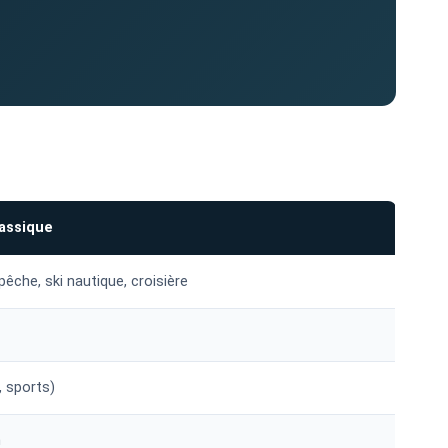
assique
 pêche, ski nautique, croisière
, sports)
n