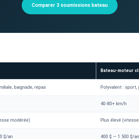
Comparer 3 soumissions bateau
Bateau-moteur cl
iliale, baignade, repas
Polyvalent : sport,
40-80+ km/h
tesse modérée)
Plus élevé (vitesse
0 $/an
400 $ — 1 500 $/a