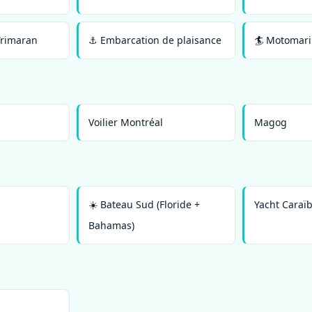
Trimaran
⚓ Embarcation de plaisance
🏄 Motomar
Voilier Montréal
Magog
☀️ Bateau Sud (Floride +
Yacht Caraïb
Bahamas)