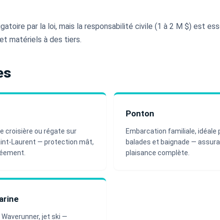
toire par la loi, mais la responsabilité civile (1 à 2 M $) est es
t matériels à des tiers.
es
Ponton
de croisière ou régate sur
Embarcation familiale, idéale 
aint-Laurent — protection mât,
balades et baignade — assur
gréement.
plaisance complète.
rine
 Waverunner, jet ski —