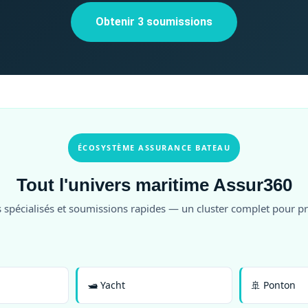
Obtenir 3 soumissions
ÉCOSYSTÈME ASSURANCE BATEAU
Tout l'univers maritime Assur360
 spécialisés et soumissions rapides — un cluster complet pour p
🛥️ Yacht
🚢 Ponton