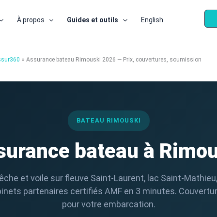
À propos
Guides et outils
English
ssur360
Assurance bateau Rimouski 2026 — Prix, couvertures, soumission
BATEAU RIMOUSKI
surance bateau à Rimou
êche et voile sur fleuve Saint-Laurent, lac Saint-Mathieu,
nets partenaires certifiés AMF en 3 minutes. Couvertu
pour votre embarcation.