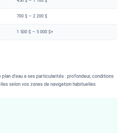
450 $ — 1 100 $
700 $ — 2 200 $
1 500 $ — 5 000 $+
 plan d’eau a ses particularités : profondeur, conditions
lles selon vos zones de navigation habituelles.