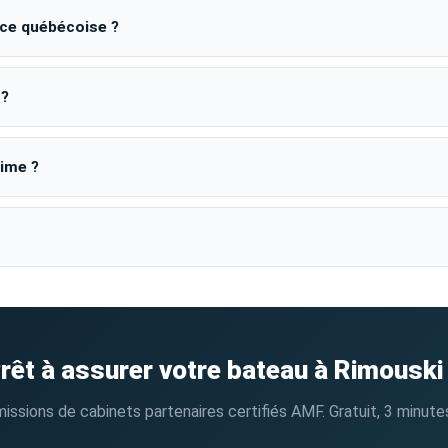
ice québécoise ?
 ?
rime ?
rêt à assurer votre bateau à Rimouski
sions de cabinets partenaires certifiés AMF. Gratuit, 3 minutes