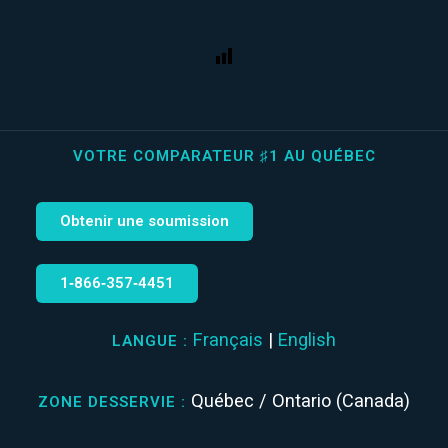
VOTRE COMPARATEUR ♯1 AU QUÉBEC
Obtenir une soumission
1‑866‑357‑4451
Français
|
English
LANGUE :
Québec / Ontario (Canada)
ZONE DESSERVIE :