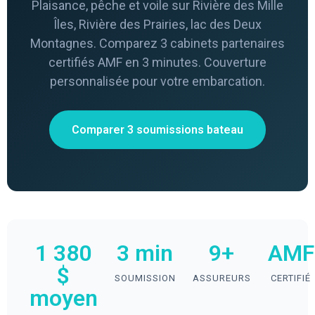
Plaisance, pêche et voile sur Rivière des Mille
Îles, Rivière des Prairies, lac des Deux
Montagnes. Comparez 3 cabinets partenaires
certifiés AMF en 3 minutes. Couverture
personnalisée pour votre embarcation.
Comparer 3 soumissions bateau
1 380
3 min
9+
AMF
$
SOUMISSION
ASSUREURS
CERTIFIÉ
moyen