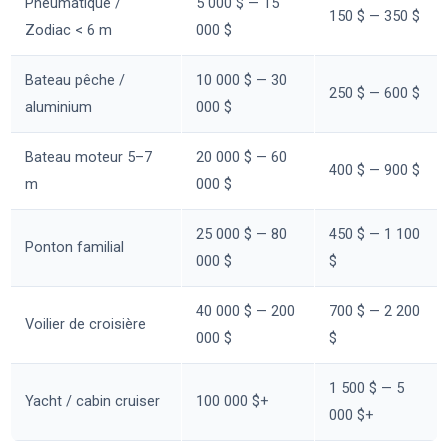
Pneumatique /
5 000 $ — 15
150 $ — 350 $
Zodiac < 6 m
000 $
Bateau pêche /
10 000 $ — 30
250 $ — 600 $
aluminium
000 $
Bateau moteur 5–7
20 000 $ — 60
400 $ — 900 $
m
000 $
25 000 $ — 80
450 $ — 1 100
Ponton familial
000 $
$
40 000 $ — 200
700 $ — 2 200
Voilier de croisière
000 $
$
1 500 $ — 5
Yacht / cabin cruiser
100 000 $+
000 $+