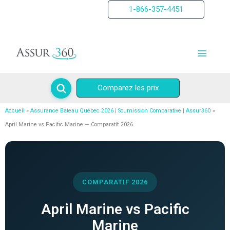
Aller
1-866-357-4451
au
contenu
Comparez les prix
Accueil
Assurance Bateau Québec 2026 | Soumission Comparative | Assur360
April Marine vs Pacific Marine — Comparatif 2026
COMPARATIF 2026
April Marine vs Pacific
Marine