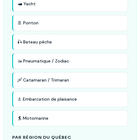
🛥️ Yacht
🚢 Ponton
🎣 Bateau pêche
🚤 Pneumatique / Zodiac
🛶 Catamaran / Trimaran
⚓ Embarcation de plaisance
🏄 Motomarine
PAR RÉGION DU QUÉBEC