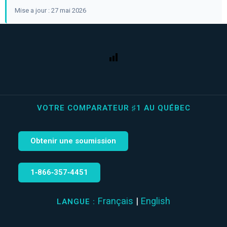
Mise a jour : 27 mai 2026
VOTRE COMPARATEUR ♯1 AU QUÉBEC
Obtenir une soumission
1‑866‑357‑4451
Français
|
English
LANGUE :