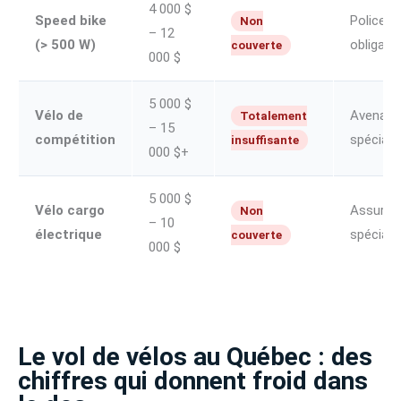
4 000 $
Speed bike
Police d
Non
– 12
(> 500 W)
obligato
couverte
000 $
5 000 $
Vélo de
Avenant 
Totalement
– 15
compétition
spéciali
insuffisante
000 $+
5 000 $
Vélo cargo
Assuran
Non
– 10
électrique
spéciali
couverte
000 $
Le vol de vélos au Québec : des
chiffres qui donnent froid dans