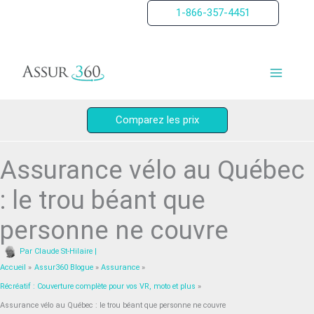
Aller
1-866-357-4451
au
contenu
Comparez les prix
Assurance vélo au Québec
: le trou béant que
personne ne couvre
Par
Claude St-Hilaire
|
Accueil
Assur360 Blogue
Assurance
Récréatif : Couverture complète pour vos VR, moto et plus
Assurance vélo au Québec : le trou béant que personne ne couvre