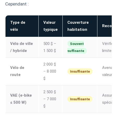
Cependant :
Type de
Valeur
Couverture
Recomm
vélo
typique
habitation
Vélo de ville
500 $ –
Vérifier 
Souvent
/ hybride
1 500 $
limite
suffisante
2 000 $
Vélo de
Avenant 
– 8 000
Insuffisante
route
valeur
$
2 500 $
VAE (e-bike
Assuran
– 7 000
Insuffisante
≤ 500 W)
spéciali
$