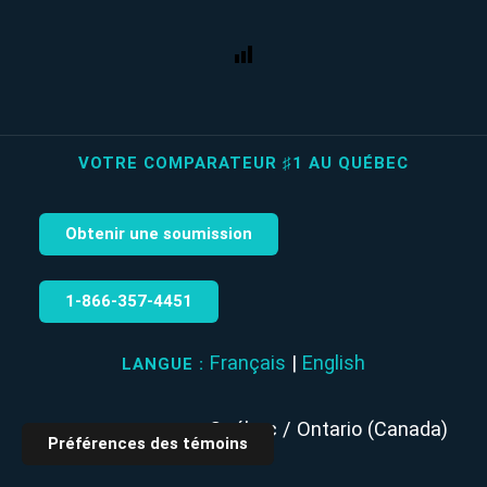
VOTRE COMPARATEUR ♯1 AU QUÉBEC
Obtenir une soumission
1‑866‑357‑4451
Français
|
English
LANGUE :
Québec / Ontario (Canada)
ZONE DESSERVIE :
Préférences des témoins