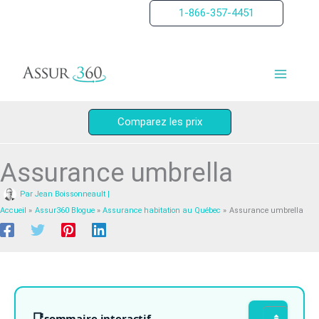
Aller
1-866-357-4451
au
contenu
Comparez les prix
Assurance umbrella
Par
Jean Boissonneault
|
Accueil
Assur360 Blogue
Assurance habitation au Québec
Assurance umbrella
sommaire interactif