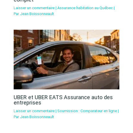
Laisser un commentaire
|
Assurance habitation au Québec
|
Par
Jean Boissonneault
UBER et UBER EATS Assurance auto des
entreprises
Laisser un commentaire
|
Soumission : Comparateur en ligne
|
Par
Jean Boissonneault