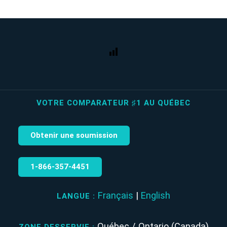
VOTRE COMPARATEUR ♯1 AU QUÉBEC
Obtenir une soumission
1‑866‑357‑4451
Français
|
English
LANGUE :
Québec / Ontario (Canada)
ZONE DESSERVIE :