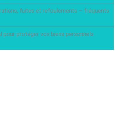
trations, fuites et refoulements – fréquents
l pour protéger vos biens personnels