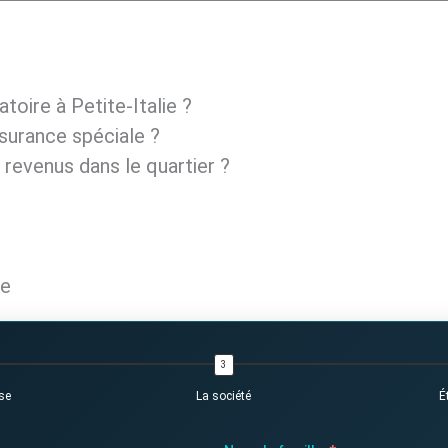
toire à Petite-Italie ?
surance spéciale ?
 revenus dans le quartier ?
te
se
La société
É