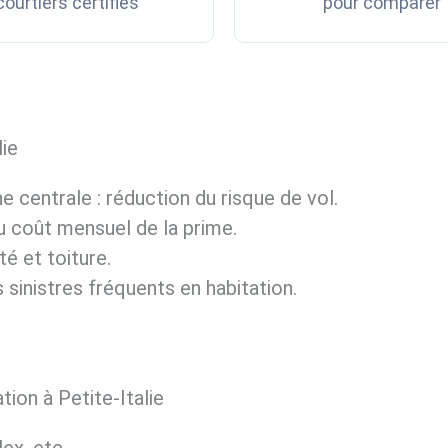
courtiers certifiés
pour comparer
ie
ne centrale : réduction du risque de vol.
u coût mensuel de la prime.
té et toiture.
 sinistres fréquents en habitation.
tion à Petite-Italie
ex, etc.