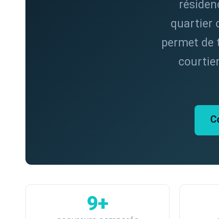
résidenc
quartier 
permet de t
courtie
C
9+