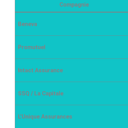
Compagnie
Beneva
Promutuel
Intact Assurance
SSQ / La Capitale
L’Unique Assurances