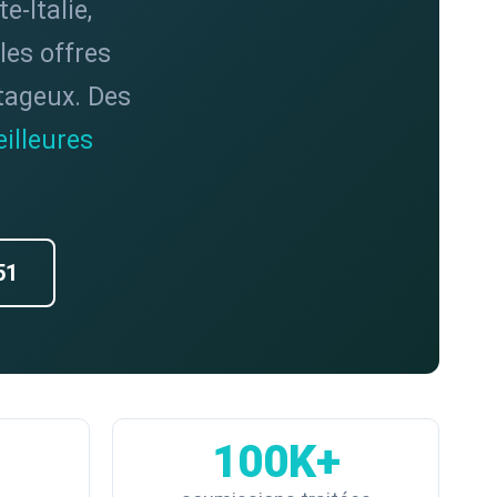
e-Italie,
les offres
ntageux. Des
illeures
51
100K+