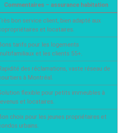
Commentaires – assurance habitation
Très bon service client, bien adapté aux
copropriétaires et locataires.
Bons tarifs pour les logements
multifamiliaux et les clients 55+.
Rapidité des réclamations, vaste réseau de
courtiers à Montréal.
Solution flexible pour petits immeubles à
revenus et locataires.
Bon choix pour les jeunes propriétaires et
condos urbains.