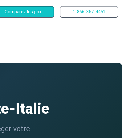
Comparez les prix
1-866-357-4451
e-Italie
éger votre