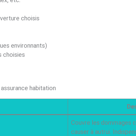
verture choisis
sques environnants)
s choisies
 assurance habitation
Des
Couvre les dommages co
causer à autrui. Indispen