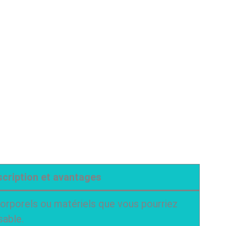
cription et avantages
rporels ou matériels que vous pourriez
sable.