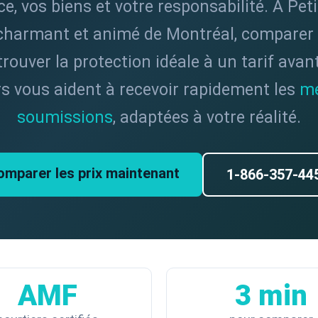
e, vos biens et votre responsabilité. À Petit
charmant et animé de Montréal, comparer 
rouver la protection idéale à un tarif ava
rs vous aident à recevoir rapidement les
me
soumissions
, adaptées à votre réalité.
omparer les prix maintenant
1-866-357-44
AMF
3 min