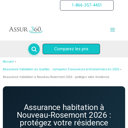
Aller
1-866-357-4451
au
contenu
Comparez les prix
Accueil
Assurance habitation au Québec : comparez 9 assureurs et économisez en 2026
Assurance habitation à Nouveau-Rosemont 2026 : protégez votre résidence
Assurance habitation à
Nouveau-Rosemont 2026 :
protégez votre résidence