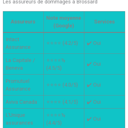
Les assureurs de dommages à Brossard
Note moyenne
Assureurs
Services
(Google)
Intact
⭐⭐⭐⭐ (4.2/5)
✔️ Oui
Assurance
La Capitale /
⭐⭐⭐⭐½
✔️ Oui
Beneva
(4.5/5)
Promutuel
⭐⭐⭐⭐ (4.0/5)
✔️ Oui
Assurance
Aviva Canada
⭐⭐⭐⭐ (4.1/5)
✔️ Oui
L’Unique
⭐⭐⭐⭐½
✔️ Oui
assurances
(4.4/5)