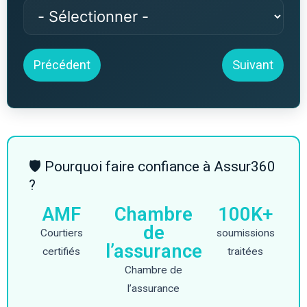
Précédent
Suivant
🛡 Pourquoi faire confiance à Assur360
?
AMF
Chambre
100K+
de
Courtiers
soumissions
l’assurance
certifiés
traitées
Chambre de
l’assurance