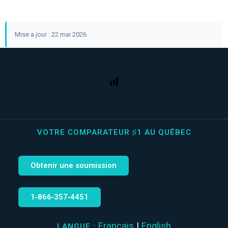
Mise a jour : 22 mai 2026
VOTRE COMPARATEUR ♯1 AU QUÉBEC
Obtenir une soumission
1‑866‑357‑4451
Français
|
English
LANGUE :