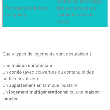
Couvre les dommages
Tremblement de terre
liés aux secousses
(en option)
sismiques dans la
région
Quels types de logements sont assurables ?
Une
maison unifamiliale
Un
condo
(avec couverture du contenu et des
parties privatives)
Un
appartement
en tant que locataire
Un
logement multigénérationnel
ou une
maison
jumelée