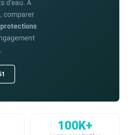
ts d’eau. À
l, comparer
 protections
 engagement
.
51
100K+