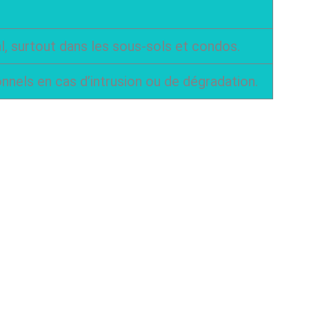
l, surtout dans les sous-sols et condos.
nels en cas d’intrusion ou de dégradation.