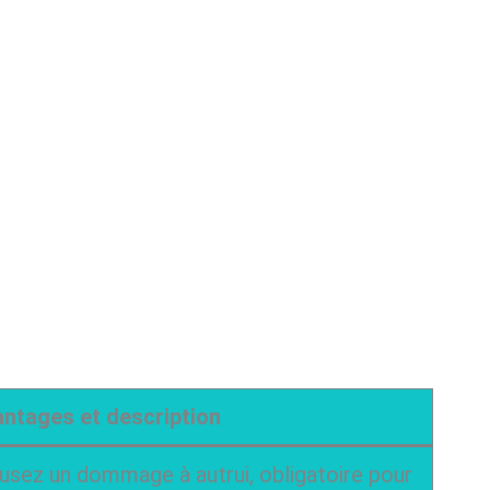
ntages et description
usez un dommage à autrui, obligatoire pour