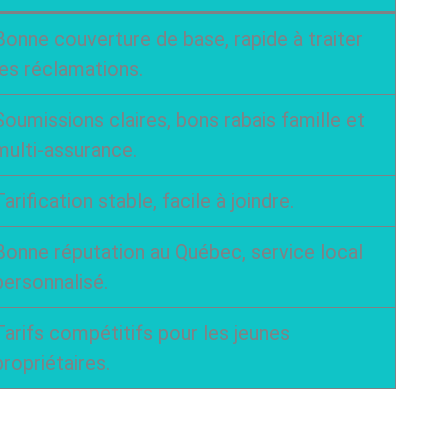
Bonne couverture de base, rapide à traiter
les réclamations.
Soumissions claires, bons rabais famille et
multi-assurance.
Tarification stable, facile à joindre.
Bonne réputation au Québec, service local
personnalisé.
Tarifs compétitifs pour les jeunes
propriétaires.