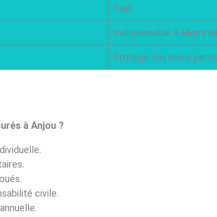
tous.
Indispensable à Montréa
Protège vos biens person
urés à Anjou ?
dividuelle.
aires.
oués.
abilité civile.
annuelle.