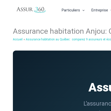
Aller
au
Particuliers
Entreprise
contenu
Assurance habitation Anjou:
Accueil
Assurance habitation au Québec : comparez 9 assureurs et é
Assu
L’assuranc