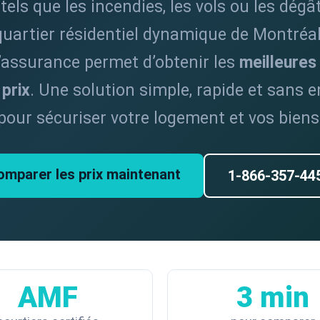
els que les incendies, les vols ou les dégâ
quartier résidentiel dynamique de Montréa
d’assurance permet d’obtenir les
meilleures
 prix
. Une solution simple, rapide et sans
pour sécuriser votre logement et vos biens
omparer les prix maintenant
1-866-357-44
AMF
3 min