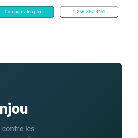
Comparez les prix
1-866-357-4451
Anjou
 contre les