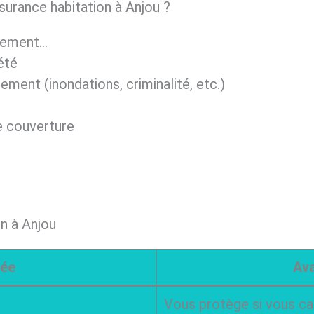
ssurance habitation à Anjou ?
rtement…
été
ement (inondations, criminalité, etc.)
e couverture
on à Anjou
dée
Ava
Vous protège si vous ca