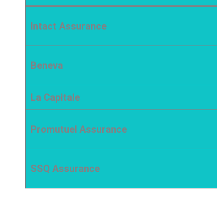
Intact Assurance
Beneva
La Capitale
Promutuel Assurance
SSQ Assurance