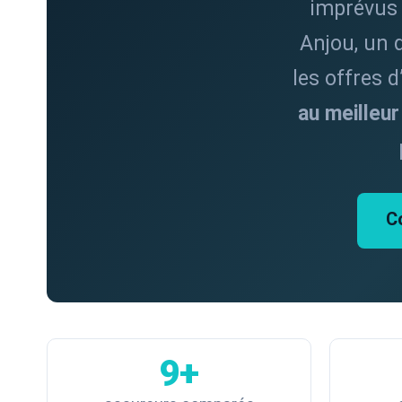
imprévus t
Anjou, un 
les offres 
au meilleur
C
9+