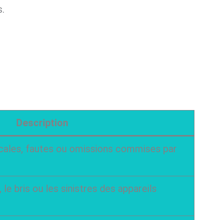
s.
Description
cales, fautes ou omissions commises par
 le bris ou les sinistres des appareils