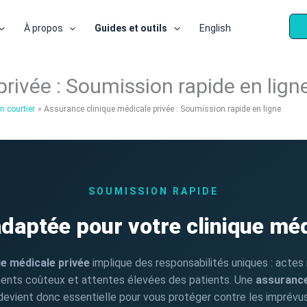
À propos
Guides et outils
English
rivée : Soumission rapide en lign
n courtier
Assurance clinique médicale privée : Soumission rapide en ligne
SOUMISSION RAPIDE
adaptée pour votre clinique méd
ue médicale privée
implique des responsabilités uniques : actes
ments coûteux et attentes élevées des patients. Une
assurance
evient donc essentielle pour vous protéger contre les imprévus