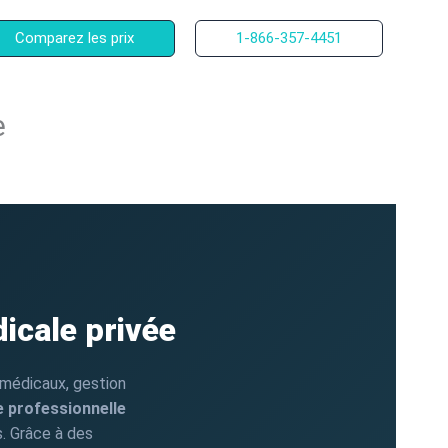
Comparez les prix
1-866-357-4451
e
icale privée
 médicaux, gestion
 professionnelle
. Grâce à des