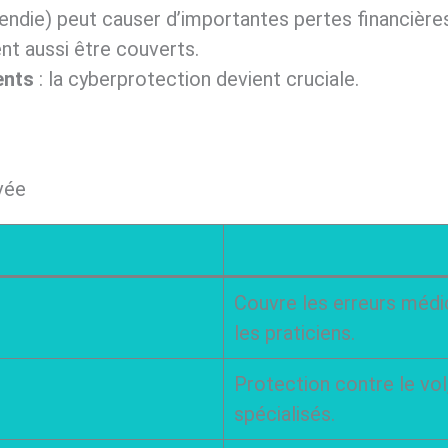
cendie) peut causer d’importantes pertes financière
nt aussi être couverts.
ents
: la cyberprotection devient cruciale.
vée
Couvre les erreurs médi
les praticiens.
Protection contre le vol,
spécialisés.