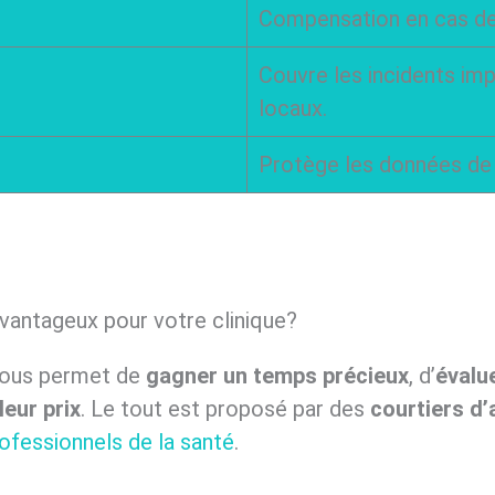
Compensation en cas de 
Couvre les incidents imp
locaux.
Protège les données de 
vantageux pour votre clinique?
ous permet de
gagner un temps précieux
, d’
évalu
leur prix
. Le tout est proposé par des
courtiers d
rofessionnels de la santé
.