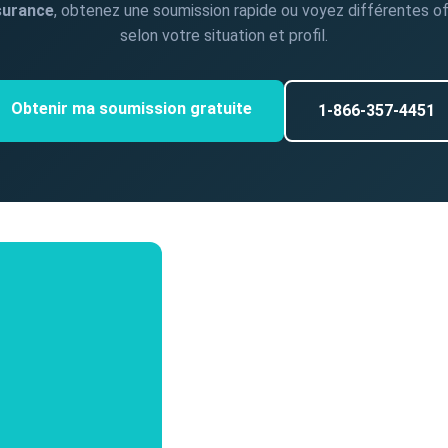
surance
, obtenez une soumission rapide ou voyez différentes of
selon votre situation et profil.
Obtenir ma soumission gratuite
1-866-357-4451