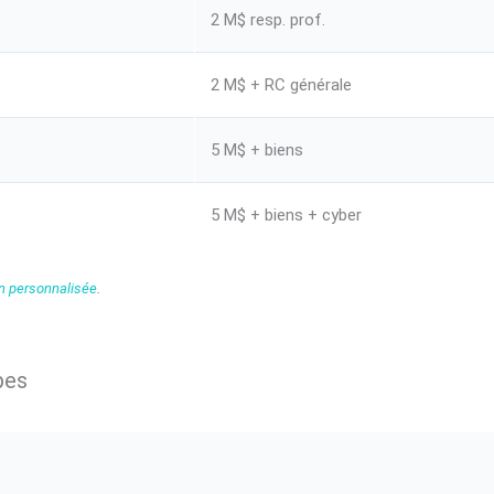
2 M$ resp. prof.
2 M$ + RC générale
5 M$ + biens
5 M$ + biens + cyber
n personnalisée
.
pes