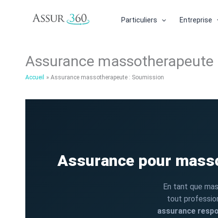
Aller
au
Particuliers
Entreprise
contenu
Assurance massotherapeute 
Accueil
Assurance massotherapeute : Soumission
Assurance pour massot
En tant que mas
tout professio
assurance respo