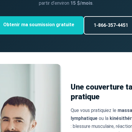
partir d’environ
15 $/mois
.
Obtenir ma soumission gratuite
1-866-357-4451
Une couverture ta
pratique
Que vous pratiquiez le
massa
lymphatique
ou la
kinésithé
: blessure musculaire, réactio