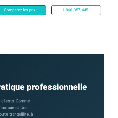
Comparez les prix
1-866-357-4451
atique professionnelle
s clients. Comme
financiers
. Une
te tranquillité, à