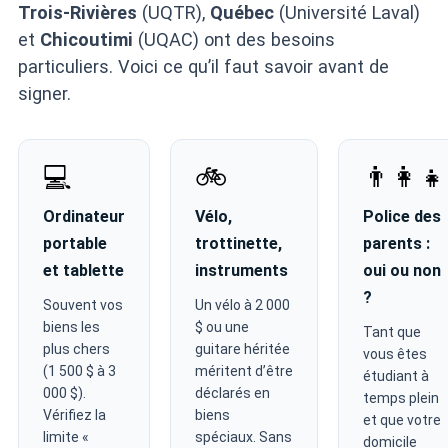
Trois-Rivières
(UQTR),
Québec
(Université Laval)
et
Chicoutimi
(UQAC) ont des besoins
particuliers. Voici ce qu’il faut savoir avant de
signer.
💻
🚲
👨‍👩‍👧
Ordinateur
Vélo,
Police des
portable
trottinette,
parents :
et tablette
instruments
oui ou non
?
Souvent vos
Un vélo à 2 000
biens les
$ ou une
Tant que
plus chers
guitare héritée
vous êtes
(1 500 $ à 3
méritent d’être
étudiant à
000 $).
déclarés en
temps plein
Vérifiez la
biens
et que votre
limite «
spéciaux. Sans
domicile