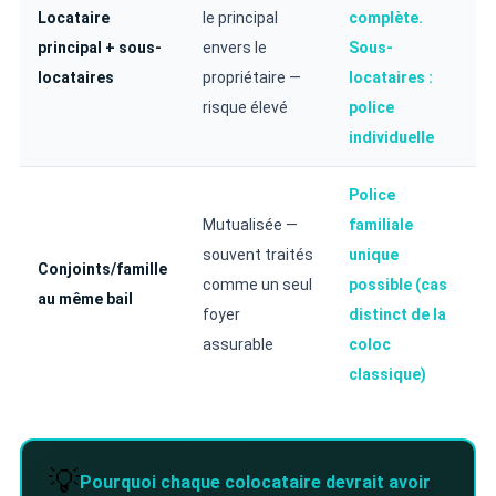
Locataire
le principal
complète.
principal + sous-
envers le
Sous-
locataires
propriétaire —
locataires :
risque élevé
police
individuelle
Police
Mutualisée —
familiale
souvent traités
unique
Conjoints/famille
comme un seul
possible (cas
au même bail
foyer
distinct de la
assurable
coloc
classique)
💡
Pourquoi chaque colocataire devrait avoir