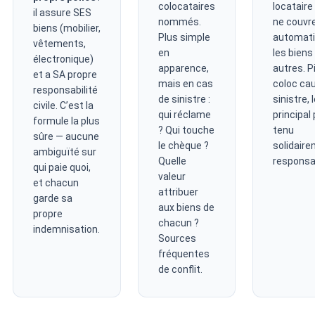
colocataires
locataire 
il assure SES
nommés.
ne couvr
biens (mobilier,
Plus simple
automat
vêtements,
en
les biens
électronique)
apparence,
autres. Pi
et a SA propre
mais en cas
coloc ca
responsabilité
de sinistre :
sinistre, 
civile. C’est la
qui réclame
principal
formule la plus
? Qui touche
tenu
sûre — aucune
le chèque ?
solidair
ambiguïté sur
Quelle
responsa
qui paie quoi,
valeur
et chacun
attribuer
garde sa
aux biens de
propre
chacun ?
indemnisation.
Sources
fréquentes
de conflit.