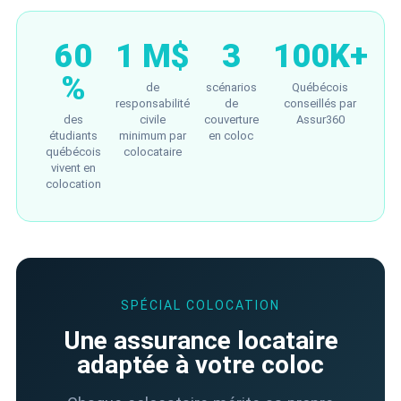
60
1 M$
3
100K+
%
de
scénarios
Québécois
responsabilité
de
conseillés par
des
civile
couverture
Assur360
étudiants
minimum par
en coloc
québécois
colocataire
vivent en
colocation
SPÉCIAL COLOCATION
Une assurance locataire
adaptée à votre coloc