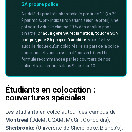
SA propre police
Au-delà du prix très abordable (à partir de 12 $ à 20
$ par mois, prix indicatifs variant selon le profil), une
police individuelle élimine 90 % des conflits post-
sinistre.
Chacun gère SA réclamation, touche SON
chèque, paie SA propre franchise
. Vous évitez
aussi le risque qu’un coloc résilie sa part de la police
commune et vous laisse à découvert. C’est la
formule recommandée par les courtiers de nos
cabinets partenaires dans 9 cas sur 10.
Étudiants en colocation :
couvertures spéciales
Les étudiants en coloc autour des campus de
Montréal
(UdeM, UQAM, McGill, Concordia),
Sherbrooke
(Université de Sherbrooke, Bishop’s),