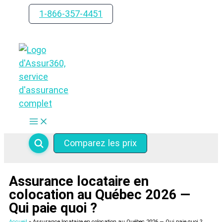
Aller
1-866-357-4451
au
contenu
Comparez les prix
Assurance locataire en
colocation au Québec 2026 —
Qui paie quoi ?
Accueil
Assurance locataire en colocation au Québec 2026 — Qui paie quoi ?