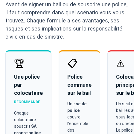
Avant de signer un bail ou de souscrire une police,
il faut comprendre dans quel scénario vous vous
trouvez. Chaque formule a ses avantages, ses
risques et ses implications sur la responsabilité
civile en cas de sinistre.
🏆
📋
⚠️
Une police
Police
Coloca
par
commune
princip
colocataire
sur le bail
sur le b
RECOMMANDÉ
Une
seule
Un seul 
police
bail, les 
Chaque
couvre
sous-loca
colocataire
l’ensemble
ou « hébe
souscrit
SA
des
La police
propre police
: