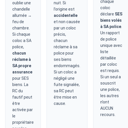
chaque
oublie une
nuit. Si
coloc
chandelle
l’origine est
déclare
SES
allumée →
accidentelle
biens volés
feu de
et non causée
à SA police
.
chambre.
par un coloc
Un rapport
Si chaque
précis,
de police
coloc a SA
chacun
unique avec
police,
réclame à sa
liste
chacun
police pour
détaillée
réclame à
ses biens
par coloc
SA propre
endommagés.
est requis.
assurance
Si un coloc a
Si un seul a
pour SES
négligé une
souscrit
biens. La
fuite signalée,
une police,
RC du
sa RC peut
les autres
fautif peut
être mise en
n’ont
être
cause.
AUCUN
activée par
recours.
le
propriétaire