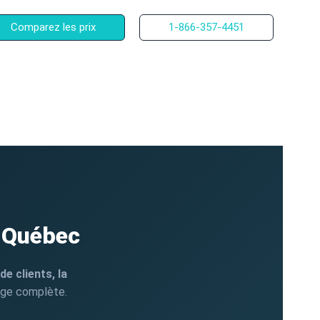
Comparez les prix
1-866-357-4451
 Québec
de clients, la
rage complète.