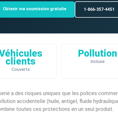
Obtenir ma soumission gratuite
1-866-357-4451
Véhicules
Pollution
clients
Incluse
Couverts
serie a des risques uniques que les polices commer
ollution accidentelle (huile, antigel, fluide hydrauli
ombine toutes ces protections en un seul produit.