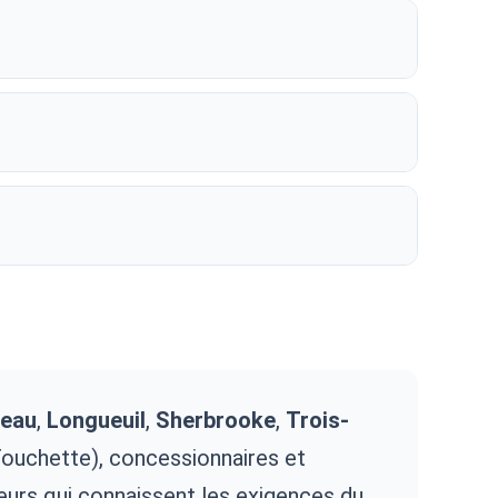
neau
,
Longueuil
,
Sherbrooke
,
Trois-
 Touchette), concessionnaires et
reurs qui connaissent les exigences du