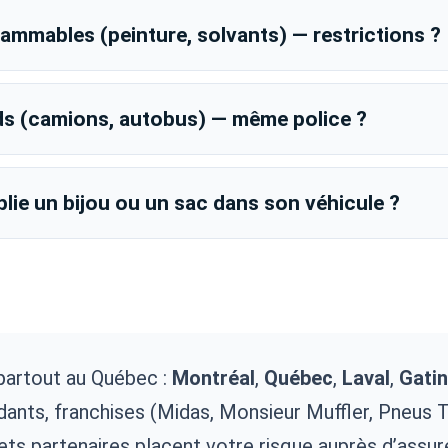
flammables (peinture, solvants) — restrictions ?
rds (camions, autobus) — même police ?
blie un bijou ou un sac dans son véhicule ?
partout au Québec :
Montréal
,
Québec
,
Laval
,
Gati
ndants, franchises (Midas, Monsieur Muffler, Pneus
inets partenaires placent votre risque auprès d’assu