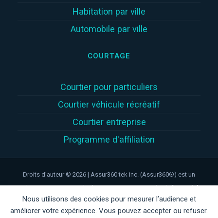
Habitation par ville
Automobile par ville
COURTAGE
Courtier pour particuliers
Courtier véhicule récréatif
Courtier entreprise
Programme d'affiliation
Droits d'auteur © 2026 | Assur360 tek inc. (Assur360®) est un
cabinet en assurance de dommages inscrit auprès de l'
Autorité
Nous utilisons des cookies pour mesurer l’audience et
des marchés financiers
(
AMF
)
au Québec, numéro de client
améliorer votre expérience. Vous pouvez accepter ou refuser.
AMF : 3003429353 | Assur360® est une marque déposée au