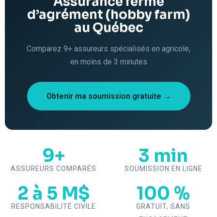
Assurance ferme
d’agrément (hobby farm)
au Québec
Comparez 9+ assureurs spécialisés en agricole,
en moins de 3 minutes
Obtenir ma soumission gratuite →
9+
3 min
ASSUREURS COMPARÉS
SOUMISSION EN LIGNE
2 à 5 M$
100 %
RESPONSABILITÉ CIVILE
GRATUIT, SANS