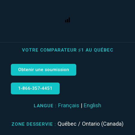
VOTRE COMPARATEUR ♯1 AU QUÉBEC
Obtenir une soumission
1‑866‑357‑4451
Français
|
English
LANGUE :
Québec / Ontario (Canada)
ZONE DESSERVIE :