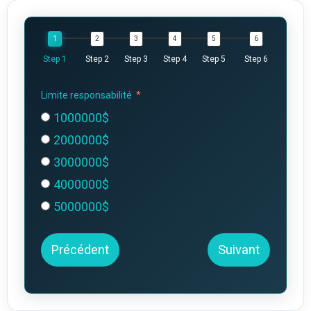
Step 1
Step 2
Step 3
Step 4
Step 5
Step 6
Limite responsabilité
1000000$
2000000$
3000000$
4000000$
5000000$
Précédent
Suivant