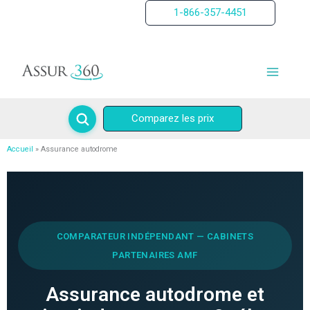
Aller
1-866-357-4451
au
contenu
Comparez les prix
Accueil
Assurance autodrome
COMPARATEUR INDÉPENDANT — CABINETS
PARTENAIRES AMF
Assurance autodrome et