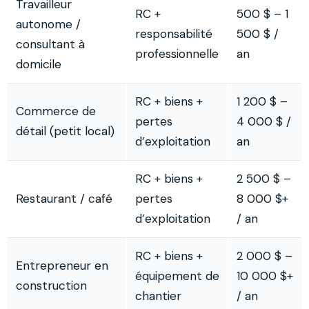
Travailleur
RC +
500 $ – 1
autonome /
responsabilité
500 $ /
consultant à
professionnelle
an
domicile
RC + biens +
1 200 $ –
Commerce de
pertes
4 000 $ /
détail (petit local)
d’exploitation
an
RC + biens +
2 500 $ –
Restaurant / café
pertes
8 000 $+
d’exploitation
/ an
RC + biens +
2 000 $ –
Entrepreneur en
équipement de
10 000 $+
construction
chantier
/ an