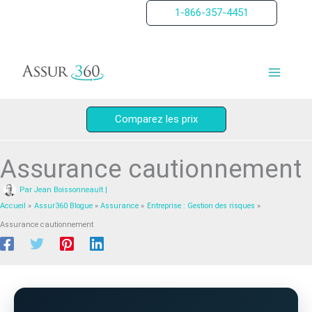
Aller
1-866-357-4451
au
contenu
Comparez les prix
Assurance cautionnement
Par
Jean Boissonneault
|
Accueil
Assur360 Blogue
Assurance
Entreprise : Gestion des risques
Assurance cautionnement