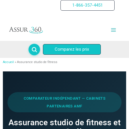
Aller
1-866-357-4451
au
contenu
Comparez les prix
Accueil
Assurance studio de fitness
COMPARATEUR INDÉPENDANT — CABINETS
PARTENAIRES AMF
Assurance studio de fitness et