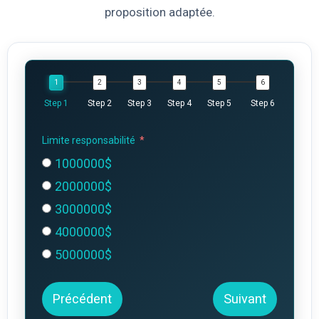
proposition adaptée.
Step 1
Step 2
Step 3
Step 4
Step 5
Step 6
Limite responsabilité
1000000$
2000000$
3000000$
4000000$
5000000$
Précédent
Suivant