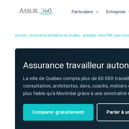
Aller
au
Particuliers
Entreprise
contenu
Accueil
Assurance entreprise au Québec : protégez votre PME avec le bo
Assurance travailleur auton
La ville de Québec compte plus de 60 000 travai
consultation, architectes, devs, coachs, métiers 
plus faible qu’à Montréal grâce à une sinistral
Comparer gratuitement
Parler à u