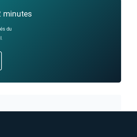
2 minutes
tés du
l.