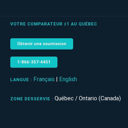
VOTRE COMPARATEUR ♯1 AU QUÉBEC
Obtenir une soumission
1‑866‑357‑4451
Français
|
English
LANGUE :
Québec / Ontario (Canada)
ZONE DESSERVIE :