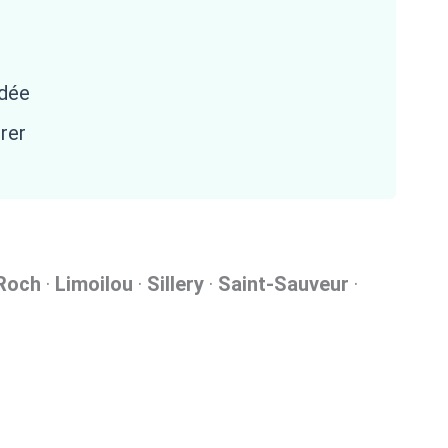
ndée
rer
Roch
·
Limoilou
·
Sillery
·
Saint-Sauveur
·