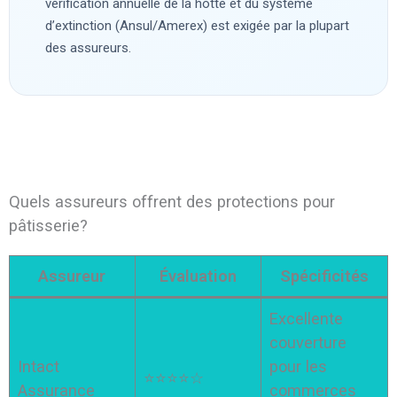
vérification annuelle de la hotte et du système
d’extinction (Ansul/Amerex) est exigée par la plupart
des assureurs.
Quels assureurs offrent des protections pour
pâtisserie?
Assureur
Évaluation
Spécificités
Excellente
couverture
Intact
pour les
⭐⭐⭐⭐☆
Assurance
commerces