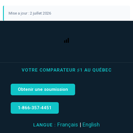
Mise a jour : 2 juillet 2026
VOTRE COMPARATEUR ♯1 AU QUÉBEC
Obtenir une soumission
1‑866‑357‑4451
Français
|
English
LANGUE :