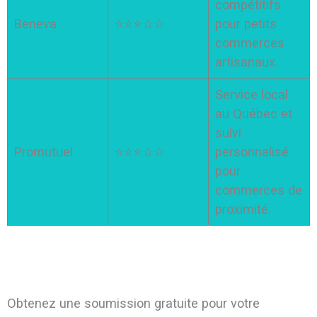
compétitifs
Beneva
⭐⭐⭐☆☆
pour petits
commerces
artisanaux.
Service local
au Québec et
suivi
Promutuel
⭐⭐⭐☆☆
personnalisé
pour
commerces de
proximité.
Obtenez une soumission gratuite pour votre