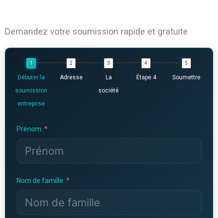
Demandez votre soumission rapide et gratuite
Débuter la
Adresse
La
Étape 4
Soumettre
soumission
société
entreprise
Prénom
Nom de famille