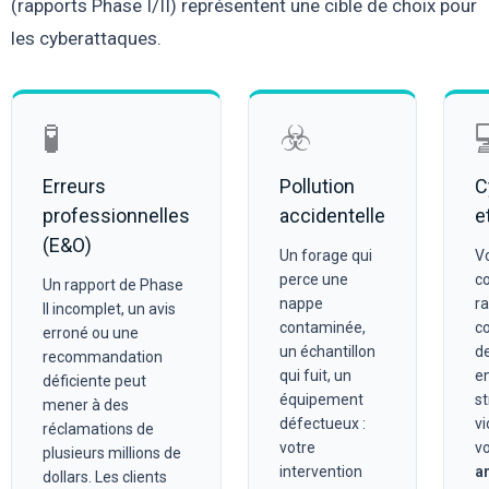
(rapports Phase I/II) représentent une cible de choix pour
les cyberattaques.
🧪
☣️
Erreurs
Pollution
C
professionnelles
accidentelle
e
(E&O)
Un forage qui
V
perce une
c
Un rapport de Phase
nappe
r
II incomplet, un avis
contaminée,
co
erroné ou une
un échantillon
de
recommandation
qui fuit, un
e
déficiente peut
équipement
st
mener à des
défectueux :
vi
réclamations de
votre
vo
plusieurs millions de
intervention
a
dollars. Les clients