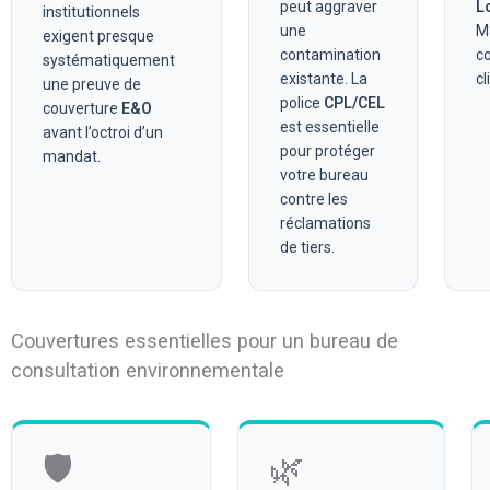
peut aggraver
L
institutionnels
une
M$
exigent presque
contamination
c
systématiquement
existante. La
cl
une preuve de
police
CPL/CEL
couverture
E&O
est essentielle
avant l’octroi d’un
pour protéger
mandat.
votre bureau
contre les
réclamations
de tiers.
Couvertures essentielles pour un bureau de
consultation environnementale
🛡️
🌿