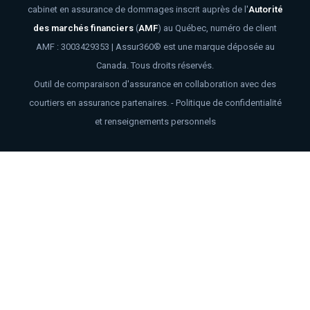
cabinet en assurance de dommages inscrit auprès de l'
Autorité
des marchés financiers
(
AMF
)
au Québec, numéro de client
AMF : 3003429353 | Assur360® est une marque déposée au
Canada. Tous droits réservés.
Outil de comparaison d'assurance en collaboration avec des
courtiers en assurance partenaires. -
Politique de confidentialité
et renseignements personnels