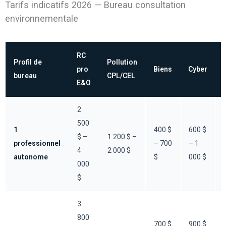
Tarifs indicatifs 2026 — Bureau consultation
environnementale
RC
Profil de
Pollution
pro
Biens
Cyber
bureau
CPL/CEL
E&O
2
500
1
400 $
600 $
$ –
1 200 $ –
professionnel
– 700
– 1
4
2 000 $
autonome
$
000 $
000
$
3
800
700 $
900 $