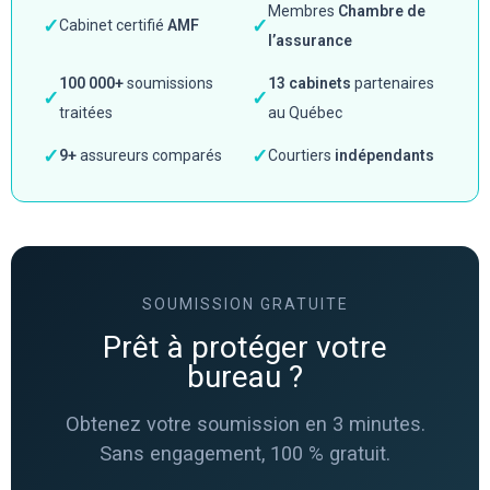
Membres
Chambre de
✓
✓
Cabinet certifié
AMF
l’assurance
100 000+
soumissions
13 cabinets
partenaires
✓
✓
traitées
au Québec
✓
✓
9+
assureurs comparés
Courtiers
indépendants
SOUMISSION GRATUITE
Prêt à protéger votre
bureau ?
Obtenez votre soumission en 3 minutes.
Sans engagement, 100 % gratuit.